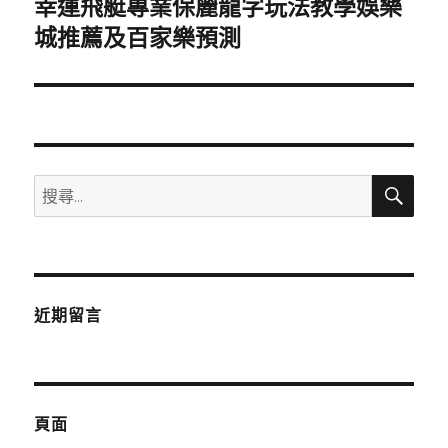
幸運飛艇專業保麗龍字玩法教學娛樂
下
一
城推薦及百家樂預測
篇
文
章:
搜
搜
尋
尋
關
鍵
字:
近期留言
頁面