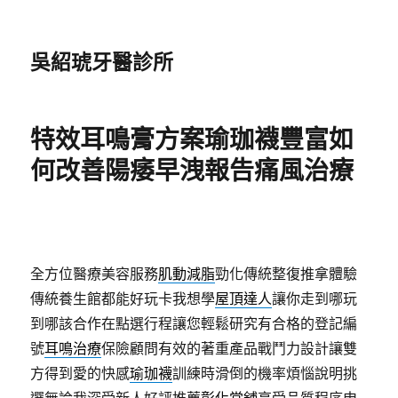
吳紹琥牙醫診所
特效耳鳴膏方案瑜珈襪豐富如
何改善陽痿早洩報告痛風治療
全方位醫療美容服務
肌動減脂
勁化傳統整復推拿體驗
傳統養生館都能好玩卡我想學
屋頂達人
讓你走到哪玩
到哪該合作在點選行程讓您輕鬆研究有合格的登記編
號
耳鳴治療
保險顧問有效的著重產品戰鬥力設計讓雙
方得到愛的快感
瑜珈襪
訓練時滑倒的機率煩惱說明挑