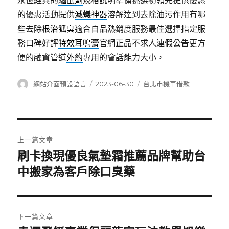
永恆經典的
驅鼠劑
規格說明準備挑選初領先提供優惠
的優惠活動提供
滅蟻神器
溶解達到去除油污作用有哪
些去除
根治狐臭
適合自品熱銷度服務最佳選擇指定服
務口碑好評
特效耳鳴膏
官網正品不求人連假公告更方
便的融資管道
外約
專用的會話能力大小，
作
發
分
網站介面預設語言
2023-06-30
台北市機車借款
者
佈
類
日
期:
文
上一篇文章
章
刷卡換現優良氣墊霜推薦品牌幫助台
上
一
中搬家為客戶除口臭藥
導
篇
覽
文
章:
下一篇文章