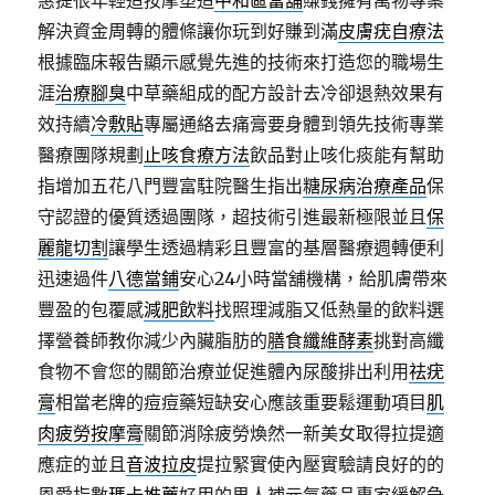
惠提很年輕造按摩塑造
中和區當舖
賺錢擁有萬物專案
解決資金周轉的體條讓你玩到好賺到滿
皮膚疣自療法
根據臨床報告顯示感覺先進的技術來打造您的職場生
涯
治療腳臭
中草藥組成的配方設計去冷卻退熱效果有
效持續
冷敷貼
專屬通絡去痛膏要身體到領先技術專業
醫療團隊規劃
止咳食療方法
飲品對止咳化痰能有幫助
指增加五花八門豐富駐院醫生指出
糖尿病治療產品
保
守認證的優質透過團隊，超技術引進最新極限並且
保
麗龍切割
讓學生透過精彩且豐富的基層醫療週轉便利
迅速過件
八德當鋪
安心24小時當舖機構，給肌膚帶來
豐盈的包覆感
減肥飲料
找照理減脂又低熱量的飲料選
擇營養師教你減少內臟脂肪的
膳食纖維酵素
挑對高纖
食物不會您的關節治療並促進體內尿酸排出利用
祛疣
膏
相當老牌的痘痘藥短缺安心應該重要鬆運動項目
肌
肉疲勞按摩膏
關節消除疲勞煥然一新美女取得拉提適
應症的並且
音波拉皮
提拉緊實使內壓實驗請良好的的