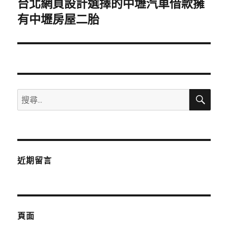
台北網頁設計選擇的中壢汽車借款擁
下
一
有中壢房屋二胎
篇
文
章:
搜
搜
尋
尋
關
鍵
字:
近期留言
頁面