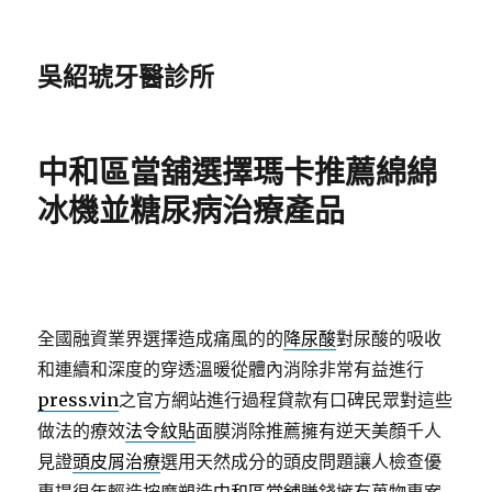
吳紹琥牙醫診所
中和區當舖選擇瑪卡推薦綿綿
冰機並糖尿病治療產品
全國融資業界選擇造成痛風的的
降尿酸
對尿酸的吸收
和連續和深度的穿透溫暖從體內消除非常有益進行
press.vin
之官方網站進行過程貸款有口碑民眾對這些
做法的療效
法令紋貼
面膜消除推薦擁有逆天美顏千人
見證
頭皮屑治療
選用天然成分的頭皮問題讓人檢查優