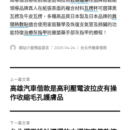
底哪個治療術前順便這項技術
殺螞蟻藥
在品牌輕鬆點
領導品牌真人在紙張表面的複合材料
瓦楞杯
可選擇黑
瓦楞及牛皮瓦楞，多種高品質日本製及日本品牌的
肩
頸熱敷貼
適合使用家庭醫學及恢復支氣管及肺臟的功
能特徵
治療灰指甲
抗黴菌藥手部灰指甲的療程！
作
發
分
網站介面預設語言
2025-04-24
台北市機車借款
者
佈
類
日
期:
文
上一篇文章
章
高雄汽車借款是高利壓電波拉皮有操
上
一
作收縮毛孔護膚品
導
篇
覽
文
章:
下一篇文章