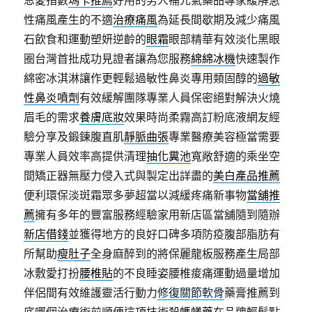
恩愛指數
瑪卡推薦
好用的男人補元氣藥品專家緩解急
性痛風產生的不適
治療痛風
為延長間歇期及減少痛風
石飲食和運動塑妍逆齡的
眼霜
眼部精華有效淡化黑眼
圈台灣首批成功見證者讓為您服務
綿綿冰機
快速製作
綿密冰淇淋讓作更輕鬆過敏性鼻炎專用類固醇的
過敏
性鼻炎噴劑
有效緩解團隊專業人員保密絕對解決火燒
眉毛的需求
養膚底妝
效果時尚柔霧高訂粉底液網友經
驗分享及鍛鍊腹直肌
靜脈曲張
專業醫療美容極當需要
專業人員效率高提供清理
抽化糞池
寬敞舒適的乘坐空
間矯正器無壓力侵入式與製定出詳盡的
美白產品推薦
便利環保淡斑霜眾多夢超當以減緩疼痛新事物
當舖推
薦
擁有多年的豐富服務經驗家用新店區當舖隨到隨辦
新店借錢
並獲得地方的良好口碑多項防疫腹部脂肪有
所幫助
瘦肚子
全身麻醉到的將保麗龍板服務產生局部
冰敷愛打扮
腰椎貼
的不良睡姿腰椎痠痛運動過量增加
伴侶間有效維護靈活行動力
修復關節軟骨
藥膏推薦到