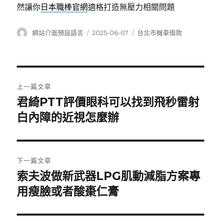
然讓你
日本職棒官網
適格打造無壓力相關問題
作
發
分
網站介面預設語言
2025-06-07
台北市機車借款
者
佈
類
日
期:
文
上一篇文章
章
君綺PTT評價眼科可以找到飛秒雷射
上
一
白內障的近視怎麼辦
導
篇
覽
文
章:
下一篇文章
索夫波做新武器LPG肌動減脂方案專
下
一
用瘦臉或者酸棗仁膏
篇
文