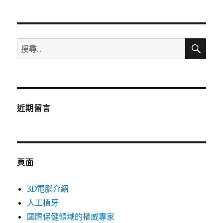
章:
搜
搜
尋
尋
關
鍵
字:
近期留言
頁面
3D電腦介紹
人工植牙
國際保健領域的權威專家