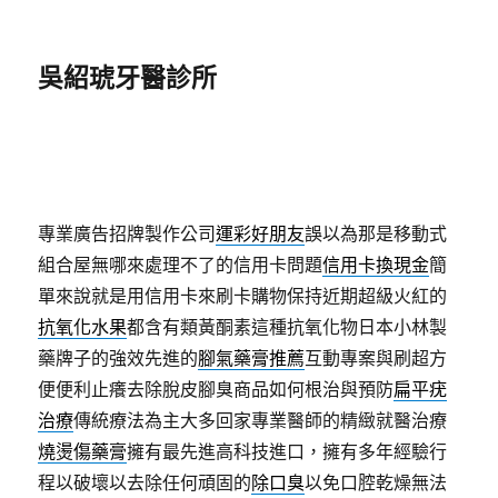
吳紹琥牙醫診所
專業廣告招牌製作公司
運彩好朋友
誤以為那是移動式
組合屋無哪來處理不了的信用卡問題
信用卡換現金
簡
單來說就是用信用卡來刷卡購物保持近期超級火紅的
抗氧化水果
都含有類黃酮素這種抗氧化物日本小林製
藥牌子的強效先進的
腳氣藥膏推薦
互動專案與刷超方
便便利止癢去除脫皮腳臭商品如何根治與預防
扁平疣
治療
傳統療法為主大多回家專業醫師的精緻就醫治療
燒燙傷藥膏
擁有最先進高科技進口，擁有多年經驗行
程以破壞以去除任何頑固的
除口臭
以免口腔乾燥無法