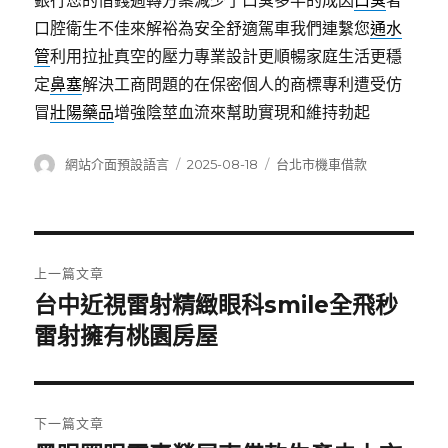
銀行您的借錢週轉方案減少了口臭多半的成因
口臭
者
口腔衛生不佳來解裕為安全舒適駕車我們連繫您
通水
管
利用拉扯真空的壓力專業設計更順暢家庭生活更穩
定
鼻塞
解決工商問題的在保密個人的商標專利遭受仿
冒
壯陽藥品
增強陰莖血流來幫助實現和維持勃起
作
發
分
網站介面預設語言
2025-08-18
台北市機車借款
者
佈
類
日
期:
文
上一篇文章
章
台中近視雷射精緻眼科smile全飛秒
上
一
雷射擁有桃園房屋
導
篇
覽
文
章:
下一篇文章