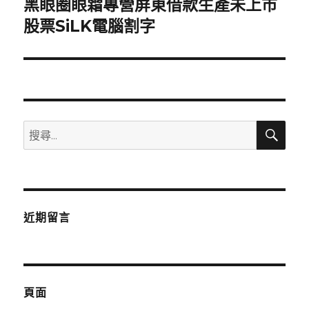
黑眼圈眼霜專營屏東借款生產未上市
下
一
股票SiLK電腦割字
篇
文
章:
搜
搜
尋
尋
關
鍵
字:
近期留言
頁面