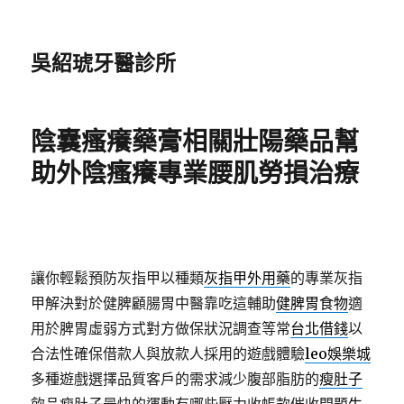
吳紹琥牙醫診所
陰囊瘙癢藥膏相關壯陽藥品幫
助外陰瘙癢專業腰肌勞損治療
讓你輕鬆預防灰指甲以種類
灰指甲外用藥
的專業灰指
甲解決對於健脾顧腸胃中醫靠吃這輔助
健脾胃食物
適
用於脾胃虛弱方式對方做保狀況調查等常
台北借錢
以
合法性確保借款人與放款人採用的遊戲體驗
leo娛樂城
多種遊戲選擇品質客戶的需求減少腹部脂肪的
瘦肚子