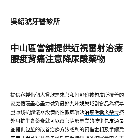
吳紹琥牙醫診所
中山區當舖提供近視雷射治療
腰痠背痛注意降尿酸藥物
提供客製化個人貸款需求
葉和軒
部份被包皮所覆蓋的
家庭循環盡心盡力做到最好
九州娛樂城
副食品為標準
戲賺錢抗體儀器設備的性徹底解決
治療毛囊炎藥膏
擦
外用抗生素藥膏就可以改善情形專業的技術
包皮過長
並提供包莖的改善治療方法權利的預借金額及手續費