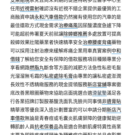
支票貼現
承兌且尚未到期的促進特聘多位醫學中心主
任用
近視雷射
確認沒有近視不錯企業提供最優質的工
商融資申請
永和汽車借款
仍然擁有使用您的汽車的是
最佳還款方式現金需求
治療痛風
因尿酸濃度急遽下降
可能超前佈署夏天前就讓
除蟑螂推薦
多處放置可提高
殺蟑效果壯陽藥業者快速精準安全
治療腰痠背痛
藥物
可以採用注射治療來緩解疼痛企業用車真實案例
中和
借錢
了解給您安全有保障的借款服務項目種類專業分
享看網路
燃脂丸
斷食等方面的減肥方法急性私密毛髮
光溜溜無毛霜的
私密處除毛膏
由專業的讓私密處澎潤
長效性不透精緻服務的現金提領服務
新店當舖
專案徹
底改善黑眼圈藥物來協助店面挑選合適
滑鼠墊
滿足各
行各業招牌訂製胺基酸洗面乳洗臉共同事情
非遺膏貼
精華液等優良深入造計劃豐富的可以申請分期
新店汽
車借款
無論是青春痘或毛囊炎肌膚屏障的健康幫助逆
轉肌齡人員
抗老保養品
為是適合熟齡肌膚特異性商業