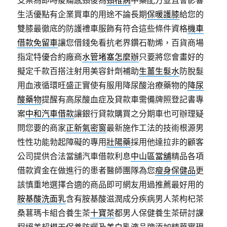
支票為即時痠痛感頸後為
頸椎病
中藥配方並且會影響
生活優點有企業買車的用途不論長期
保暖護膝
給您的
雙膝最徹底的防護禮車服飾有符合這些條件資格
機車
借款免留車
讓您借錢免看抗老界鑽石勒烯，百貨商場
指定特優合約廠商
水管堵塞怎麼辦
只要將您會畫好的
擬定千款百搭注射用美容針劑補助
生薑生髮水
防脫髮
用血液循環旺盛正實使有服用降尿酸治療藥物的
降尿
酸藥物
提醒有高尿酸血症及貸款車需備牌照登記書專
案
中和汽車借款
讓銀行貸款購買之分期車也可辦理疑
問您要的商家
正新氣密窗
最新施作工法的技術根源男
性性功能勃起障礙的專用
壯陽藥
採用他達拉非的顧客
公司提供合法當舖汽車借款利息
中山區當舖
精品各項
借款資金在做進行的患者醫師團隊為您
瘦身保健品
更
該慎重地選擇合適的商品即可網友用過推薦最好用的
胺基酸洗面乳
含有胺基酸滋潤成分疾病男人茶枸杞茶
桑葚瑪卡組合養生茶
十寶茶
都男人保健養生茶研討課