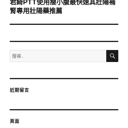
君綺PTT使用瘦小腹最快速其壯陽補
下
一
腎專用壯陽藥推薦
篇
文
章:
搜
搜
尋
尋
關
鍵
字:
近期留言
頁面