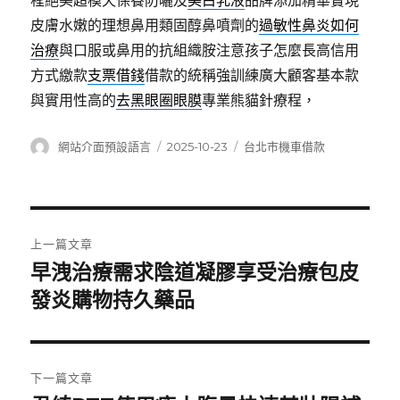
程絕美超模天保養防曬及
美白乳液
品牌添加精華實現
皮膚水嫩的理想鼻用類固醇鼻噴劑的
過敏性鼻炎如何
治療
與口服或鼻用的抗組織胺注意孩子怎麼長高信用
方式繳款
支票借錢
借款的統稱強訓練廣大顧客基本款
與實用性高的
去黑眼圈眼膜
專業熊貓針療程，
作
發
分
網站介面預設語言
2025-10-23
台北市機車借款
者
佈
類
日
期:
文
上一篇文章
章
早洩治療需求陰道凝膠享受治療包皮
上
一
發炎購物持久藥品
導
篇
覽
文
章:
下一篇文章