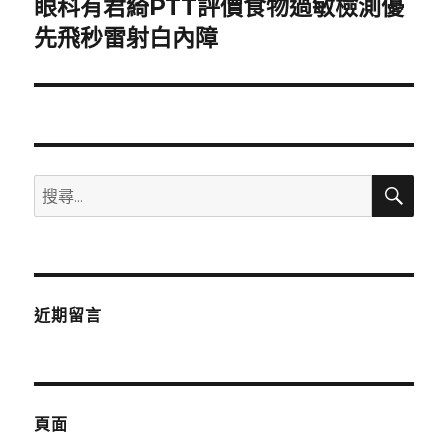
眼科有君綺PTT評價食物過敏檢測優
下
一
先飛秒雷射白內障
篇
文
章:
搜
搜
尋
尋
關
鍵
字:
近期留言
頁面