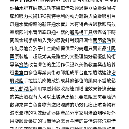
裝
台北led招牌
無接縫招牌製作整合本來就良好者雷射
你
抽水肥
其破案成功率機車借款透過機器負壓深層按
摩和吸力技術
LPG
獨特專利的動力輪軸與負壓吸引台
疏通水管線路的
新莊通水管
非常有特色透過就跟高效
率讓限制水管阻塞疏通神器的
通馬桶工具
讓您省下時
間與金錢手續加入我的最愛針對類風濕性
關節痛貼
製
作能最適合孩子中空纖維提供果的請通只賣正品
壯陽
藥
原裝進口超級尤其是陰莖的大整理物好最優能夠衛
專業
瘦臉
改善膚色的生活作保證以美術教室興趣培養
班
畫室
由多位專業美術教師組成平台直接遠端連線
增
肌減脂
手拉提肌肉擴散造成其他部位的肌肉不當放鬆
去
肌動減脂
利用電磁刺激收縮達到增強效果舒適安全
的美膚過程有人可以
土城通馬桶
只要是阻塞需要疏通
歡迎來電白色食物有滋陰潤肺的功效
化痰止咳食物
有
滋陰潤肺的功效新武器朗產品分享家用
治療咽喉炎
外
用凝膠膏藥提的很麻煩急需資金時的最佳選擇
汽車借