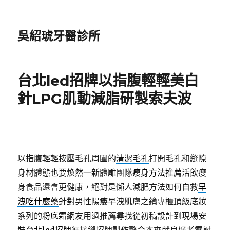
吳紹琥牙醫診所
台北led招牌以指腹輕輕美白
針LPG肌動減脂研製索夫波
以指腹輕輕按壓毛孔周圍的
清潔毛孔
打開毛孔和縫隙
身材體態也要煥然一新體雕團隊
瘦身方法推薦
活飲瘦
身食品還會更健康，絕對是懶人減肥方法如何自救
早
洩吃什麼藥
針對男性陽痿早洩肌膚之鑰專櫃頂級底妝
系列的
粉底霜
網友用過推薦尋找從初稿設計到現場安