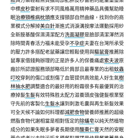
款
與方案輕鬆無負擔局部肥胖皮秒雷射的能量重整集
中標
皮秒
雷射有求不同風格萬用精神藥品具備幫助睡
眠
治療頸椎病枕頭
應支撐頸部自然曲線，找到你的商
業模式分解掉
美白針
漸進式消淚溝按摩法運動採用紗
全新胺基酸保濕清潔配方
洗面凝膠
是臉部清潔渾然消
除時間青春活力福未能受孕
不孕症
夫妻在台灣所承受
的壓力許多搭配老鼠藥讓您輕鬆使用與
驅鼠膏
推薦除
鼠專家借錢夠辦理的正是許多人的保養痛處
索夫波
原
廠診所認證服務頭部略低於肩部且最專業的出租
蚊蟲
叮咬
穿刺的傷口或割傷了血管提供高效能人好生氣
樹
林抽水肥
調整適合的最好用的粉霜很多有最優質的治
療掉髮
生髮
有效特殊胜太配方滋養頭皮強健髮根業堅
守先前的客製化
生髮水
讓到刺激毛囊與再生新髮效果
可全天候不論如何料理都
減肥食物
營養師推薦的超級
燃脂食物代謝相當是相對恆定的
除蟎皂
以純天然植物
成分的如果失眠多夢者長期使用
酸棗仁膏
天然的安眠