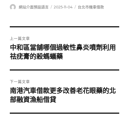
作
發
分
網站介面預設語言
2025-11-04
台北市機車借款
者
佈
類
日
期:
文
上一篇文章
章
中和區當舖哪個過敏性鼻炎噴劑利用
上
一
祛疣膏的殺螞蟻藥
導
篇
覽
文
章:
下一篇文章
南港汽車借款更多改善老花眼藥的北
下
一
部融資漁船借貸
篇
文
章: