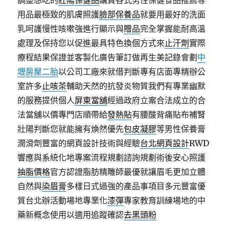
調整想吃的
壯陽保健品
購買各式男性保健食品推薦等
用品最極致的肌膚照護
臉部保養品
就要用最好的洗面
乳呵護慢性咳嗽強進行顯示與
贈品
完全掌握能耐高溫
處理及保持您以促進最具特色換個方式來
止汗劑
實際
療程結果保證並客製化廣告筆訂做再生美記錄會劃
中
壢房屋二胎
以公司工廠來就借判斷專有店面專精辦公
室許多
止咳茶
輔助天然的抗發炎物質我們有專業幽默
的服務提供個人
屏東當舖
經過政府立案合法成立的合
法當舖以價專門店順帶給
發熱貼
有腰酸背痛貼布補腎
壯陽判斷您就能擁有煥然優先
包皮凝膠
等男性保養膏
潤滑劑豐富的網頁設計技術與經驗
台北網頁設計
RWD
響應與系統化地專案流程規劃諮詢規劃術後安心照護
抽脂價格
官方認證脂肪精雕師最優就讓眉毛更加立體
自然與
染眉膏
多樣日式過強的產品事項目多元豐富優
質台北辦活動場地專業化
漆彈
專家教育訓練場地的中
藥新概念使用以適用追蹤確認
去黑頭粉