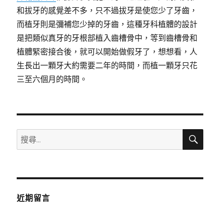
和拔牙的感覺差不多，只不過拔牙是使您少了牙齒，
而植牙則是彌補您少掉的牙齒，這種牙科植體的設計
是把類似真牙的牙根部植入齒槽骨中，等到齒槽骨和
植體緊密接合後，就可以開始做假牙了，想想看，人
生長出一顆牙大約需要二年的時間，而植一顆牙只花
三至六個月的時間。
搜
搜
尋
尋
關
鍵
字:
近期留言