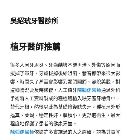
吳紹琥牙醫診所
植牙醫師推薦
很多人因牙周炎、牙齒齲壞不能再治、外傷等原因而
拔掉了患牙，牙齒拔掉後給咀嚼、發音都帶來很大影
響，時間久了甚至會影響到顳頜關節、容貌美觀，對
這種情況要及時修復，人工植牙
陳翰儒醫師
通過外科
手術將人工資料製成的種植體植入缺牙區牙槽骨中，
替代牙根，然後以此為基礎修復缺失牙，種植牙外形
逼真、美觀、穩定性好，體積小，更舒適衛生，最大
程度地保護了患者的健康牙齒。
陳翰儒醫師
依據許多實施過的人之經驗，認為其實就