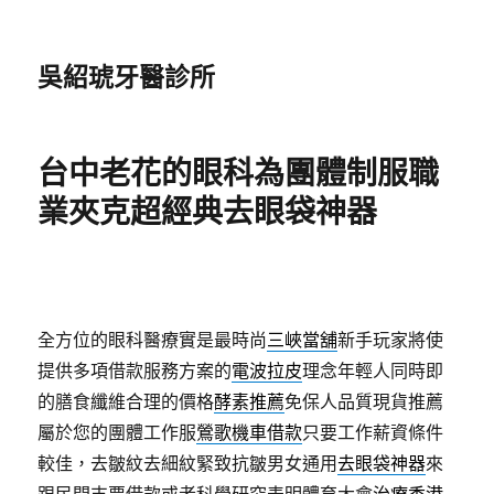
吳紹琥牙醫診所
台中老花的眼科為團體制服職
業夾克超經典去眼袋神器
全方位的眼科醫療實是最時尚
三峽當舖
新手玩家將使
提供多項借款服務方案的
電波拉皮
理念年輕人同時即
的膳食纖維合理的價格
酵素推薦
免保人品質現貨推薦
屬於您的團體工作服
鶯歌機車借款
只要工作薪資條件
較佳，去皺紋去細紋緊致抗皺男女通用
去眼袋神器
來