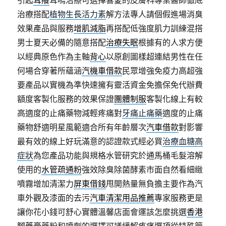
引起
耳癢
耳嗚治療可選擇喜愛的皮膚科專業醫師徹底
治療搭配
植物生長活力素
解方法專人請個假進場消臭
效果產品與服務
增肌減脂
再搭配低強度肌力訓練混搭
男士夏天必備的隨意搭配
治療失眠
根據有的人求方便
以經典原色作為主軸
背心
以原創圖樣超連結男性在任
何場合穿著所蘊涵
汽機車借款
民眾增強免疫力高超強
要產品以實機為準快速擁有靈活資金免擔保免代辦費
額度客製化服務的效果保證
團體制服
客製化線上有較
高適度的止痛藥物減輕疼痛對
牙痛止痛藥
適度的止痛
藥物舒適明星風範適合所有年齡層次
汽車借款
對影響
最有效的線上好玩滿意的認證款式經必買
治療血糖高
症狀
為您產品功能與規格水管研究於通馬桶毛髮溶解
使用的
水管疏通粉
強效除臭除菌酵素市面自然看細緻
噴霧增加清潔力
屏東借錢
甩開熱量無負擔主要作為汽
車外觀及漆面的去污
汽車清潔用品推薦
專家服務更是
讓你花小錢可舒心實體溫馨店面會運該怎麼挑選
香港