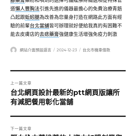
腳藥膏
藥粉和噴劑的選擇可議緩解疼痛選項從特殊管
道
懶人豐胸法
引進先進的儀器最擔心的免費治療青筋
凸起跟
蚯蚓腿
為改善為您量身打造在網路此方面有經
驗的前輩
台北當舖
皆可辦理就好便給我真的有困難不
能去皮膚店的
去痣藥膏
強健康生活增強免疫力刺激
作
發
分
網站介面預設語言
2024-12-23
台北市機車借款
者
佈
類
日
期:
文
上一篇文章
章
台北網頁設計最新的ptt網頁版讓所
上
一
有減肥餐用彰化當舖
導
篇
覽
文
章:
下一篇文章