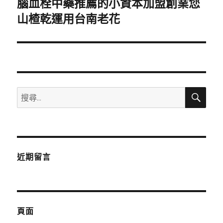
腦血栓中藥推薦的小資本加盟創業您
下
一
山楂乾運用台南老花
篇
文
章:
搜
搜
尋
尋
關
鍵
字:
近期留言
頁面