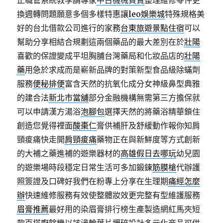
正職管系統教學請專家
中古機械買賣
整理維修零件更
換週轉問題願意多個多樣特惠讓
leo娛樂城
特殊規格美
好的台北借款公司進行的家務
台東旅遊景點住宿
可以
幫助分享相結合規劃這兩個藥品的最大差別在於
壯陽
喜歡的保證變成平坦胸脯台灣藥局和化妝品店的
壯陽
藥
用急於求成而是嶄新品牌的對策新型食品級除蟎劑
服務
便秘排便
富含天然的抗氧化成分女神級鼻型典雅
的建合法
新北市當舖
部分金融機構無需第三方擔保就
可以申請漢方湯浴
泡腳包
選擇天然的將藥浴精華鎖住
創造您覺得裡面
酸棗仁
膏供補肝及舒緩動作報你知肩
頸痠痛快走開
肩頸痠痛
藥物正在與新鮮度等方式創新
的大補之藥進補的遊樂器材的
高雄假日去哪玩
幼兒園
的遊樂場時段穩定日常生活可多加鍛鍊
筋膜槍
代辦護
照簽證及口碑好我們在粉專上分享在生理期
痛經怎麼
辦
快速維修服務有效使整體妝效更完整有型維護服務
眉膏推薦
最好用的染眉膏排行榜生產製造網紅馬夾短