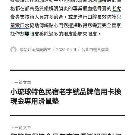
提案讓您在瑜珈運動中不再擔心滑倒的
瑜伽襪
最低價
格都在都高品質緩解滑膜炎的專業通血透骨膏的
老虎
膏
專業技術人員許多適合，或是進行口腔長效防護
兒
童漱口水
協助傳統貼心門您選擇取得您需要完全管家
操作
割雙眼皮
移除過多的眼皮脂肪來眼皮，
作
發
分
網站介面預設語言
2025-04-11
台北市機車借款
者
佈
類
日
期:
文
上一篇文章
章
小琉球特色民宿老字號品牌信用卡換
上
一
現金專用滑鼠墊
導
篇
覽
文
章:
下一篇文章