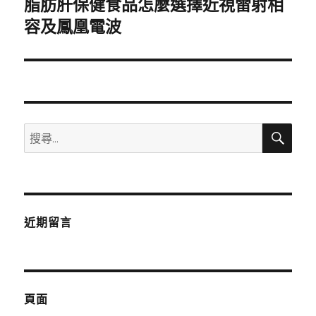
脂肪肝保健食品怎麼選擇近視雷射相
下
一
容及鳳凰電波
篇
文
章:
搜
搜
尋
尋
關
鍵
字:
近期留言
頁面