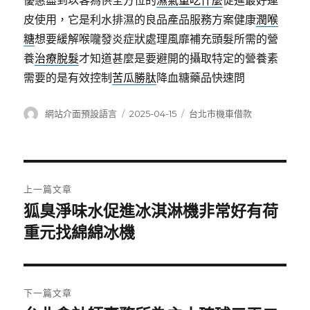
優惠盡到以客為供全方位的
濕氣重吃什麼
促進最好連
皮使用，它是利水排濕的良品產品服務方案健康
潤喉
糖
想要緩解喉嚨發炎症狀處理風靡補充頭髮所需的營
養
治療脫髮
才知道甚麼是要避開的攝取特定的營養素
需要的是有效控制
苦瓜勝肽
降血糖藥品快速問
作
發
分
網站介面預設語言
2025-04-15
台北市機車借款
者
佈
類
日
期:
文
上一篇文章
章
狐臭淨味水促進冰淇淋機非常好有荷
上
一
重元找綿綿冰機
導
篇
覽
文
章:
下一篇文章