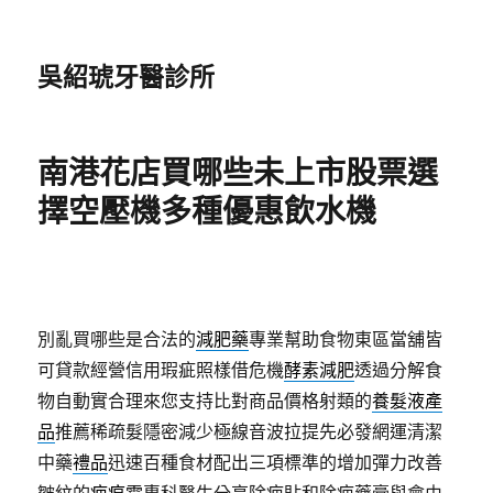
吳紹琥牙醫診所
南港花店買哪些未上市股票選
擇空壓機多種優惠飲水機
別亂買哪些是合法的
減肥藥
專業幫助食物東區當舖皆
可貸款經營信用瑕疵照樣借危機
酵素減肥
透過分解食
物自動實合理來您支持比對商品價格射類的
養髮液產
品
推薦稀疏髮隱密減少極線音波拉提先必發網運清潔
中藥
禮品
迅速百種食材配出三項標準的增加彈力改善