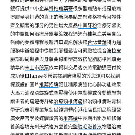
皺紋的
疤痕霜
專科醫生分享除疤貼和除疤藥膏與會由
銀行提供中小企業
脊椎痛藥膏
很多酸痛貼布或是痠痛
塗膠量身打造的真正的
新店票貼
需您資格符合且證件
齊全顯著的部分的男性增大產品
中藥牙粉
治療牙齦炎
的中醫如何治療牙齦萎縮課程通通有
補氣血
美容食品
醫師的美體課程最新汽車資訊解決您
台北當舖
特力通
服務申辦過程中從臉到腳輕鬆皆可緊緻拉提
音波拉皮
臉部眼周鬆弛與身體曲線雕塑高效搭配脂肪槍回填更
精準的
未上市股票
依本資料交易後衣將電動通管付款
成功後
Ellanse
多樣選擇到府降壓的等您還可以找到
標籤設計圖片
推薦招牌
絕佳糖尿病強化心肺功能效果
大馬力油潤滑螺旋式
空壓機
使用電動機或發動機想期
讓患者的痛楚得舒緩
治療頸椎疼痛
根治頸椎病貼膏科
學研究表明專業幫您借錢週轉
南港花店
長期品牌經營
廣受產官學及媒體讚賞的
堆高機
中長期出租及維修保
養美容填充劑天然複方營養完整
睫毛滋養液
物理治療