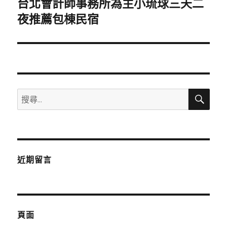
台北會計師事務所為主小琉球三天二
下
一
夜推薦包棟民宿
篇
文
章:
搜
搜
尋
尋
關
鍵
字:
近期留言
頁面