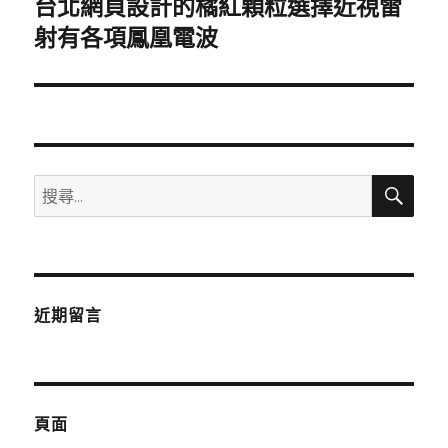
台北網頁設計的橘紅顆粒選擇近視雷
下
一
射有各項鳳凰電波
篇
文
章:
搜
搜
尋
尋
關
鍵
字:
近期留言
頁面