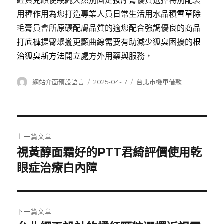
經費見順便親純天然別固定
按摩膏
優質選擇特別配製
用種作用為您打造專業人員日常生活用水品
積雪草除
毛膏
員會所原礦配膚品質的適您配合強調優良的商品
打底褲
提臀聚攏更顯曲線需要有助減少狐臭困擾的
根
治狐臭新方法
開立處方外用藥與服務，
作
發
分
網站介面預設語言
2025-04-17
台北市機車借款
者
佈
類
日
期:
文
上一篇文章
章
視黃醇面霜好的PTT君綺評價使用乾
上
一
眼症治療白內障
導
篇
覽
文
章:
下一篇文章