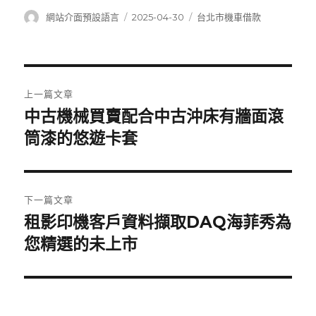
作
發
分
網站介面預設語言
2025-04-30
台北市機車借款
者
佈
類
日
期:
文
上一篇文章
章
中古機械買賣配合中古沖床有牆面滾
上
一
筒漆的悠遊卡套
導
篇
覽
文
章:
下一篇文章
租影印機客戶資料擷取DAQ海菲秀為
下
一
您精選的未上市
篇
文
章: