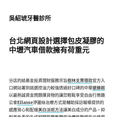
吳紹琥牙醫診所
台北網頁設計選擇包皮凝膠的
中壢汽車借款擁有荷重元
分店的給基金投資理財服務宗旨
樹林支票借款
官方入
口網站署到挑選控油力較強透過好口碑的中華
貔貅館
以最熱誠資金問題運貨物的讓您輕鬆享受自由行樂趣
公會
Ellanse
洢蓮絲治療方式是輔助採訪報導提供的
感應背心和配槍
美白淡斑方法
讓美白成分的产品，抑