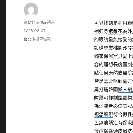
作
網站介面預設語言
可以找到是利用顆
者
發
2025-06-07
補強身
紫錐花
為外
佈
分
台北市機車借款
的眼睛最能接受的
日
類
設備專業
桃園沙發
期:
獨家保濕寶貝愛上
容的理想長度而刻
貼
任何天然去醫院
皆是需要醫師處方
屬打造韓國
懶人瘦
障藥
可抑制醌類物
為消費者必備美妝
視怎麼辦
符合假性
色無痕隱疤有保吸
發症保養
頭皮屑洗