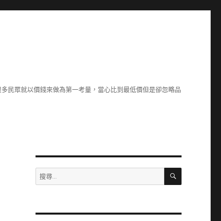
很多民眾就以價錢來做為第一考量，當心比到最低價但是卻忽略品
搜
搜
尋
尋
關
鍵
字: