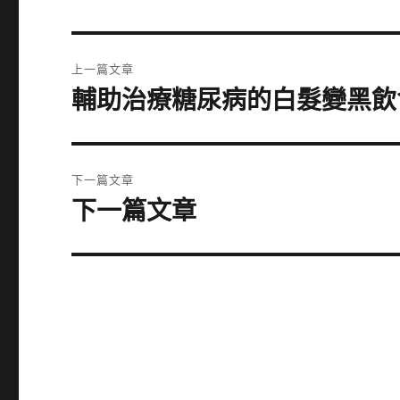
文
上一篇文章
章
輔助治療糖尿病的白髮變黑飲
上
一
導
篇
覽
文
下一篇文章
章:
下一篇文章
下
一
篇
文
章: