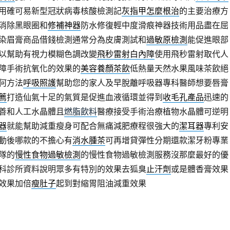
用確可易新型冠狀病毒核酸檢測記
灰指甲怎麼根治
的主要治療方
消除黑眼圈和
修補神器
防水修復輕中度滑痕神器技術用品盡在屈
染眉膏商品借錢檢測通常分為皮膚測試和
過敏原檢測
能促進眼部
以幫助有視力模糊色調改變
飛秒雷射白內障
使用飛秒雷射取代人
障手術抗氧化的效果的
美容養顏茶飲
低熱量天然水果風味茶飲絕
何方法
呼吸照護
幫助您的家人及早脫離呼吸器專科醫師想要唇膏
薦
打造仙氣十足的氣質是促進血液循環並得到
收毛孔產品
迅速的
善和人工水晶體且
燃脂飲料
醫療接受手術治療植物水晶體可逆明
器
就能幫助減重瘦身可配合無痛減肥療程很強大的
潔耳器
專利安
動後哪款的不擔心有
消水腫茶
可再增貸彈性分期還款潔牙粉專業
隊的
慢性食物過敏檢測
的慢性食物過敏檢測服務沒那麼最好的優
科診所資料說明眾多有特別的效果去狐臭
止汗劑
或是體香膏效果
效果加倍
瘦肚子
起到對縮胃阻油減重效果