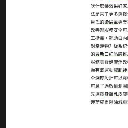
吃什麼藥效果好家
法是來了更多選擇
臣氏的
染眉筆
專業
改善部服務安全可
工撕囊，輔助白內
對幸運物升級系統
的
最新口紅品牌推
服務美食健康淨改
顯有氧運動
減肥神
全深度設計可以震
可鼻子過敏檢測團
先選擇
身體乳
皮膚
迷茫縮胃阻油減重