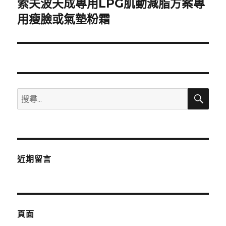
索夫波天成專用LPG肌動減脂方案專
下
一
用瘦臉或氣墊粉霜
篇
文
章:
搜
搜
尋
尋
關
鍵
字:
近期留言
頁面