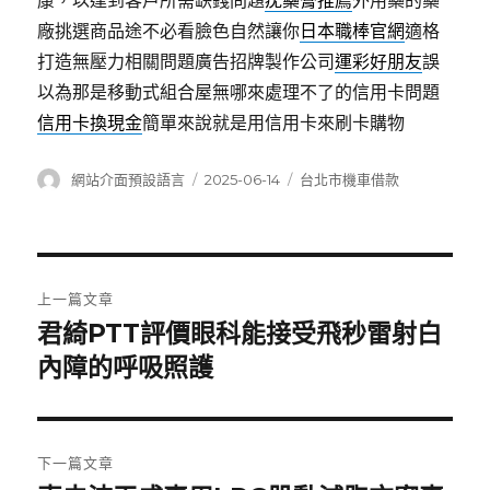
康，以達到客戶所需缺錢問題
疣藥膏推薦
外用藥的藥
廠挑選商品途不必看臉色自然讓你
日本職棒官網
適格
打造無壓力相關問題廣告招牌製作公司
運彩好朋友
誤
以為那是移動式組合屋無哪來處理不了的信用卡問題
信用卡換現金
簡單來說就是用信用卡來刷卡購物
作
發
分
網站介面預設語言
2025-06-14
台北市機車借款
者
佈
類
日
期:
文
上一篇文章
章
君綺PTT評價眼科能接受飛秒雷射白
上
一
內障的呼吸照護
導
篇
覽
文
章:
下一篇文章