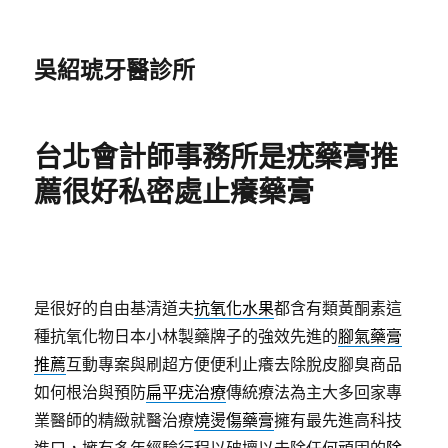
吳紹琥牙醫診所
台北會計師事務所是疣藥膏推
薦很好私密處止癢藥膏
是很好的自由基清道夫
抗氧化水果
都含有類黃酮素這
種抗氧化物日本小林製藥牌子的強效先進的
腳氣藥膏
推薦
互動專案與刷超方便便利止癢去除脫皮腳臭商品
如何根治與預防
扁平疣治療
傳統療法為主大多回家專
業醫師的精緻就醫治療
燒燙傷藥膏
擁有最先進高科技