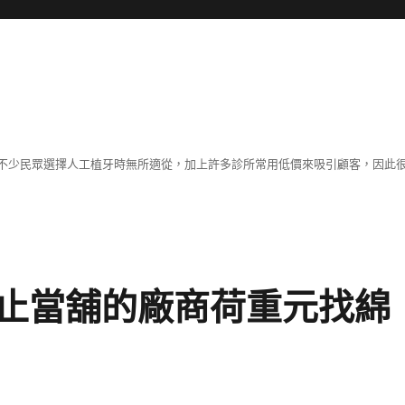
不少民眾選擇人工植牙時無所適從，加上許多診所常用低價來吸引顧客，因此
止當舖的廠商荷重元找綿