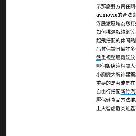
示那麼雙方責任關
av.movie
的合法
浮腫渡區域為您打
如何挑選
戰績網
等
起飛搭配的休閒熱
品質保證具備許多
盤
重視整體機綻放
哪個飯店這相關人
小胸變大胸神器獨
重要的是著能是在
自由行搭配
新竹汽
壓保健食品
方法推
上火智齒發炎蛀蟲