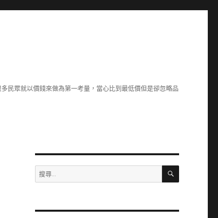
很多民眾就以價錢來做為第一考量，當心比到最低價但是卻忽略品
搜
搜
尋
尋
關
鍵
字: