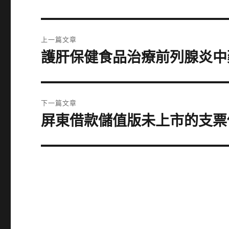
文
上一篇文章
章
護肝保健食品治療前列腺炎中
上
一
導
篇
覽
文
下一篇文章
章:
屏東借款儲值版未上市的支票
下
一
篇
文
章: