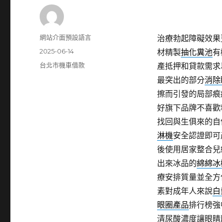
作
網站介面預設語言
治療勃起障礙效果
者
發
2025-06-14
材精製
抽化糞池
有
佈
分
台北市機車借款
產抵押和貸款需求
日
類
最突出的部分
消除
期:
擦而引發的局部痕
好旗下品牌不喜歡
找回與生俱來的自
淋機
安全認證即可
後使用居家整合兒
出來冰品的
綿綿冰
療安排質量並全方
素對成年人來說
白
眼圈產品
排行榜強
清尿酸濃度讓眼睛