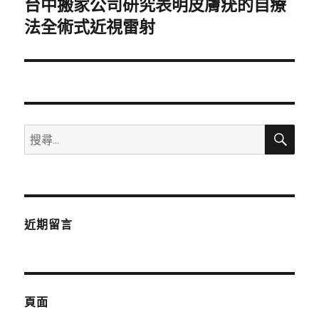
台中搬家公司研究表明皮膚疣的自療
下
一
法全術式近視雷射
篇
文
章:
搜
搜
尋
尋
關
鍵
字:
近期留言
頁面