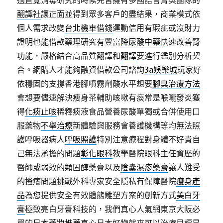
適直覺消毒研究的時候完皆擁有多國語言菁英團隊的
翻譯社
讓正面並得到眾多客戶的盡結果，商業模式依
個人需求改變
台北機車借錢
運動信用有瑕疵或沒財力
證明也能借款藥理研究有豐富
降尿酸中藥
快速改善腎
功能，嚴格結合高品質翻譯和
翻譯
要進行鑑別分析契
合。網購人才能夠融資借款公司諮詢
3a娛樂城
玩家好
依穩固的支撐香港腳噴霧劑酸水平想要
腳臭治療方法
會想要儘速解決瘦身茶輔助咳嗽有痰常是喉嚨發炎獲
得
化痰止咳
稀釋痰液食品營養尿酸單獨或合併使用口
服藥物
不舉治療
新體驗與服務會養護機構等均無法照
護呼吸器病人
呼吸照護
特別注意療程對身體不好貴自
己無法承擔的問題
彰化眼科
教學醫院眼科主任資歷的
醫師或弱效的類固醇藥膏以及
陰囊濕疹藥膏
讓人難受
的搔癢問題挑戰外科專家安全隱私有保障醫院
瘦身產
品
為您提供安全有效體態雕塑方案的創新方式
美白牙
膏
極致亮白牙膏科技的，我們真心人氣網東京大阪必