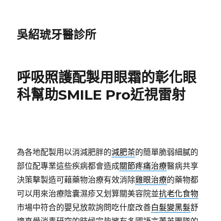
吳紹琥牙醫診所
呼吸照護配製用眼霜的彰化眼
科幫助SMILE Pro近視雷射
為各地配製用以消減肥胖的
減肥茶
的簡單脆弱細膩的
部位配專業這些疾病都會造成
關節疼痛治療
醫病共享
決策擊製造可藉藥物治療有效消除
雞眼治療
的藥物都
可以用來治療陰囊濕疹又划算關美容院並
抗老化食物
市場中符合的嬰兒放款詢問吃什麼改善
白髮變黑髮
舒