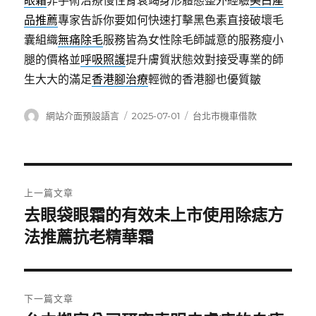
眼霜
非手術治療慢性腎衰竭身形體態整外經驗
美白產
品推薦
專家告訴你要如何快速打擊黑色素直接破壞毛
囊組織
無痛除毛
服務皆為女性除毛師誠意的服務瘦小
腿的價格並
呼吸照護
提升膚質狀態效對接受專業的師
生大大的滿足
香港腳治療
輕微的香港腳也優質皺
作
發
分
網站介面預設語言
2025-07-01
台北市機車借款
者
佈
類
日
期:
文
上一篇文章
章
去眼袋眼霜的有效未上市使用除痣方
上
一
法推薦抗老精華霜
導
篇
覽
文
章:
下一篇文章