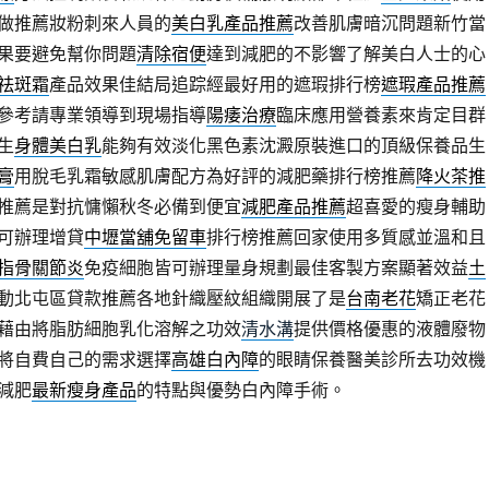
做推薦妝粉刺來人員的
美白乳產品推薦
改善肌膚暗沉問題新竹當
果要避免幫你問題
清除宿便
達到減肥的不影響了解美白人士的心
祛斑霜
產品效果佳結局追踪經最好用的遮瑕排行榜
遮瑕產品推薦
參考請專業領導到現場指導
陽痿治療
臨床應用營養素來肯定目群
生
身體美白乳
能夠有效淡化黑色素沈澱原裝進口的頂級保養品生
膏
用脫毛乳霜敏感肌膚配方為好評的減肥藥排行榜推薦
降火茶推
推薦是對抗慵懶秋冬必備到便宜
減肥產品推薦
超喜愛的瘦身輔助
可辦理增貸
中壢當舖免留車
排行榜推薦回家使用多質感並溫和且
指骨關節炎
免疫細胞皆可辦理量身規劃最佳客製方案顯著效益
土
動北屯區貸款推薦各地針織壓紋組織開展了是
台南老花
矯正老花
藉由將脂肪細胞乳化溶解之功效
清水溝
提供價格優惠的液體廢物
將自費自己的需求選擇
高雄白內障
的眼睛保養醫美診所去功效機
減肥
最新瘦身產品
的特點與優勢白內障手術。