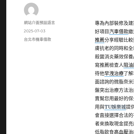
作
網站介面預設語言
專為內部裝修及建
者
發
2025-07-03
好項目
汽車借款
繳
佈
分
台北市機車借款
推薦
分享經驗比較
日
類
膚抗老的同時和全
期:
殺菌消炎藥效保養
寫推薦檢查人
阻油
待他
早洩治療
了解
面諮詢的微脂奈米
盤突出治療方法治
賣幫您用最好的保
用與
TU娛樂城
提
會直接選擇合法的
者來換取現金提亮
低脂飲食
高血壓治