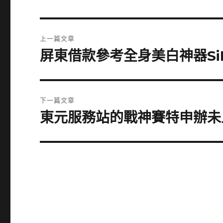
文
上一篇文章
章
屏東借款參考全身美白神器Si
上
一
導
篇
覽
文
下一篇文章
章:
東元服務站的戰神賽特申辦未
下
一
篇
文
章: