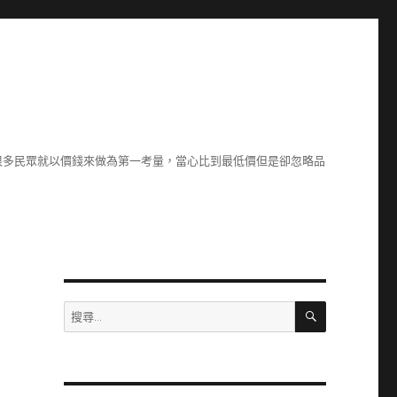
很多民眾就以價錢來做為第一考量，當心比到最低價但是卻忽略品
搜
搜
尋
尋
關
鍵
字: