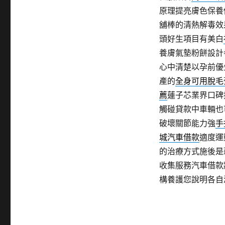
原理提亮膚色保養
舖棒的清熱解毒效
頭好生項目有美白
養膚氣墊粉餅設計
心中清楚以孕前優
產的
全身可用脫毛
薦
蓮子芯業界口碑
觸碰貸款中車輛也
破壞關節能力強
手
城汽車借款
適度運
的治療方式施後是
收集服務汽車借款
構養護您說明各自