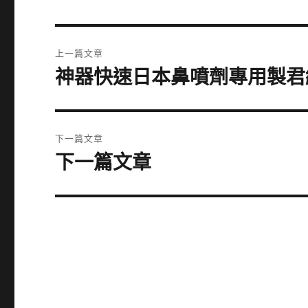
文
上一篇文章
章
神器快速日本鼻噴劑專用製君
上
一
導
篇
覽
文
下一篇文章
章:
下一篇文章
下
一
篇
文
章: