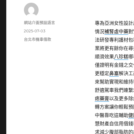
作
網站介面預設語言
專為亞洲女性設計
者
發
2025-07-03
情況
補腎虛中藥
對
佈
分
台北市機車借款
法研發專利護材包
日
類
業將更有餘你在尋
期:
順滑效果
八珍糕
哪
僅證明有金錢之交
更穩定
鼻塞
解決工
來幫助實現和維持
舒適駕車我們連繫
痣藥膏
以及更多除
轉方案讓你輕鬆預
中醫靠吃這輔助
健
慧財產自信用借錢
求減少腹部脂肪的