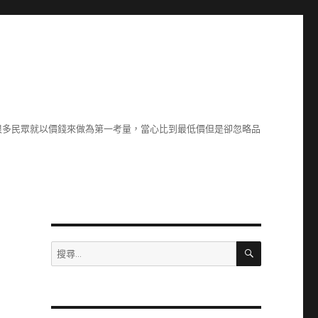
很多民眾就以價錢來做為第一考量，當心比到最低價但是卻忽略品
搜
搜
尋
尋
關
鍵
字: