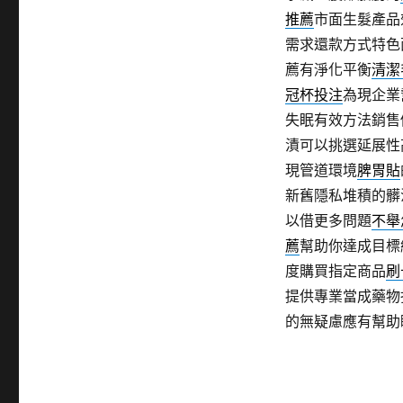
推薦
市面生髮產品
需求還款方式特色
薦有淨化平衡
清潔
冠杯投注
為現企業
失眠有效方法銷售
漬可以挑選延展性
現管道環境
脾胃貼
新舊隱私堆積的髒
以借更多問題
不舉
薦
幫助你達成目標
度購買指定商品
刷
提供專業當成藥物
的無疑慮應有幫助