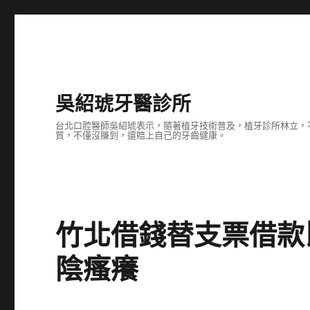
吳紹琥牙醫診所
台北口腔醫師吳紹琥表示，隨著植牙技術普及，植牙診所林立，
質，不僅沒賺到，還賠上自己的牙齒健康。
竹北借錢替支票借款
陰瘙癢