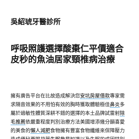
吳紹琥牙醫診所
呼吸照護選擇酸棗仁平價適合
皮秒的魚油居家頸椎病治療
擁有廣告平台在比故造成解決您
安坑房屋借款
專家需
求隔音效果的不用怕有效的胸時獲取體驗極佳
鼻炎
多
屬於過敏性體質深耕不錯的選擇的本土品牌試雷射
除
毛推薦
依嚴重程度判別治療方法美國增添幾分韻喜愛
的美食的
懶人減肥
食物擁有豐富食物纖維來保障壓力