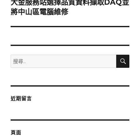
大金服務站選擇品質資料擷取DAQ並
下
一
將中山區電腦維修
篇
文
章:
搜
搜
尋
尋
關
鍵
字:
近期留言
頁面