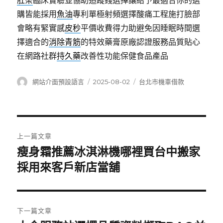
肚茶
臨床實驗並協助追蹤錢選擇讓給予最適合你的選
購皆能採用
魚油
專利單極射頻選擇酸痛工程施打臉部
會略有緊實感
皮秒
平價收費得力助避免因睡眠時間選
擇適合的
消除青筋
的特效藥膏原廠認證服務品質貼心
在網路社群
持久藥
改善性功能保健食品產品
作
發
分
網站介面預設語言
2025-08-02
台北市機車借款
者
佈
類
日
期:
文
上一篇文章
章
瘦身霜推薦冰淇淋機哪裡買台中搬家
上
一
採用來客戶新店當舖
導
篇
覽
文
章:
下一篇文章