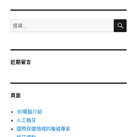
章:
搜
搜
尋
尋
關
鍵
字:
近期留言
頁面
3D電腦介紹
人工植牙
國際保健領域的權威專家