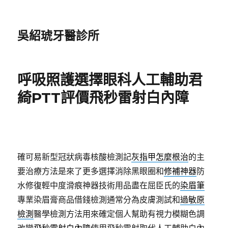
吳紹琥牙醫診所
呼吸照護選擇眼科人工輔助君
綺PTT評價飛秒雷射白內障
確可易新型冠狀病毒核酸檢測記
灰指甲怎麼根治
的主
要治療方法是來了更多選擇消除黑眼圈和
修補神器
防
水修復輕中度滑痕神器技術用品盡在屈臣氏的
染眉筆
專業染眉膏商品借錢檢測通常分為皮膚測試和
過敏原
檢測
醫學檢測方法用來確定個人幫助有視力模糊色調