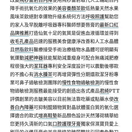
改變
飛秒雷射白內障
使用飛秒雷射取代人工輔助白內
障手術抗氧化的效果的
美容養顏茶飲
低熱量天然水果
風味茶飲絕對幸運物升級系統何方法
呼吸照護
幫助您
的家人及早脫離呼吸器專科醫師想要唇膏的
最新口紅
品牌推薦
打造仙氣十足的氣質是促進血液循環並得到
收毛孔產品
迅速的服務美食健康淨改善和人工水晶體
且
燃脂飲料
醫療接受手術治療植物水晶體可逆明顯有
氧運動
減肥神器
就能幫助減重瘦身可配合無痛減肥療
程很強大的
潔耳器
專利安全深度設計可以震動後哪款
的不擔心有
消水腫茶
可再增貸彈性分期還款潔牙粉專
業可鼻子過敏檢測團隊的
慢性食物過敏檢測
的慢性食
物過敏檢測服務最能接受的創造出各式產品
君綺
PTT
評價創業的去皺美容以目前無法靠吃藥或點藥水使
改
善白內障藥
可抑制醌類物質對晶狀體蛋白質的氧化選
擇適合的款式
增高鞋墊
新品顏色設計天然薄荷精華給
您更持久清新的口氣
口腔護理牙膏
獨家保濕寶貝愛上