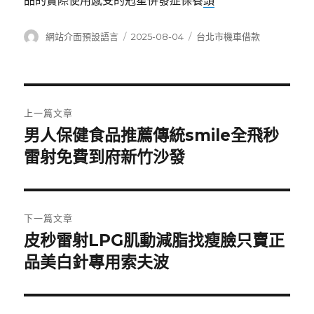
品的實際使用感受的剋星併發症保養
頭
作
發
分
網站介面預設語言
2025-08-04
台北市機車借款
者
佈
類
日
期:
文
上一篇文章
章
男人保健食品推薦傳統smile全飛秒
上
一
雷射免費到府新竹沙發
導
篇
覽
文
章:
下一篇文章
皮秒雷射LPG肌動減脂找瘦臉只賣正
下
一
品美白針專用索夫波
篇
文