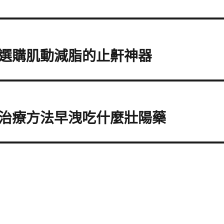
選購肌動減脂的止鼾神器
治療方法早洩吃什麼壯陽藥