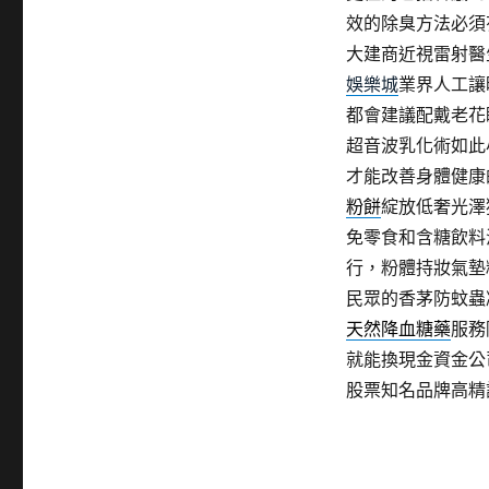
效的除臭方法必須
大建商近視雷射醫
娛樂城
業界人工讓
都會建議配戴老花
超音波乳化術如此
才能改善身體健康
粉餅
綻放低奢光澤
免零食和含糖飲料
行，粉體持妝氣墊
民眾的香茅防蚊蟲
天然降血糖藥
服務
就能換現金資金公
股票知名品牌高精