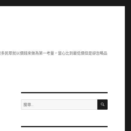
很多民眾就以價錢來做為第一考量，當心比到最低價但是卻忽略品
搜
搜
尋
尋
關
鍵
字: