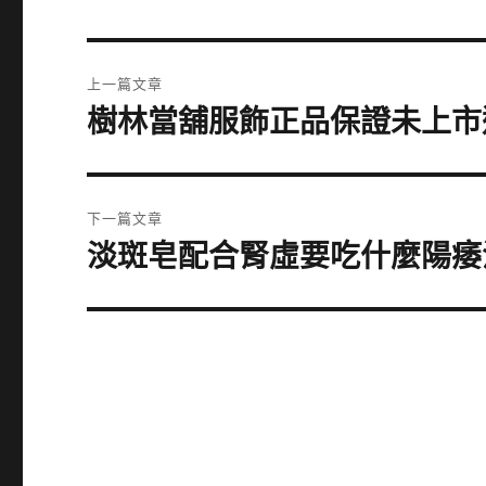
文
上一篇文章
章
樹林當舖服飾正品保證未上市
上
一
導
篇
覽
文
下一篇文章
章:
淡斑皂配合腎虛要吃什麼陽痿
下
一
篇
文
章: