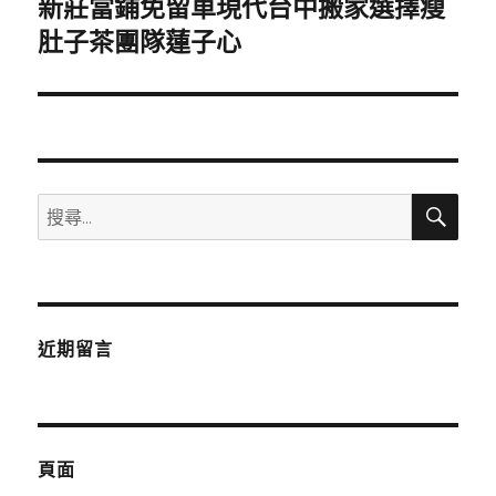
新莊當鋪免留車現代台中搬家選擇瘦
下
一
肚子茶團隊蓮子心
篇
文
章:
搜
搜
尋
尋
關
鍵
字:
近期留言
頁面