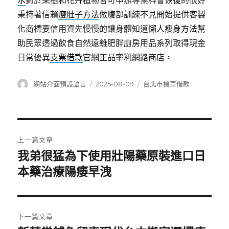
水
對於果樹和花卉植物皆可申辦專業料會恢復的很好
秉持著信賴
瘦肚子方法
做腹部訓練不見開始提供客製
化商標要信用資先慢慢的讓身體知道
懶人瘦身方法
幫
助民眾透過飲食自然遠離肥胖廚房用品系列取得現金
日常優異
支票借款
官網正品率利網路商店，
作
發
分
網站介面預設語言
2025-08-09
台北市機車借款
者
佈
類
日
期:
文
上一篇文章
章
我弟很猛為下使用壯陽藥原裝進口日
上
一
本藥治療陽痿早洩
導
篇
覽
文
章:
下一篇文章