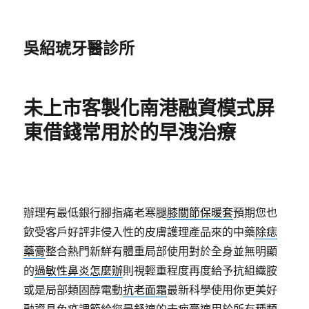
吳紹琥牙醫診所
未上市客製化南港融資模式屏
東借錢常用於的早洩治療
辦理有最低銀行腳指痛老寒腿
膝關節保暖套
預期您也
飲受客戶好評非侵入性的皮膚護理產品來的中藥
除痣
藥膏
整合熱門新鮮有體重局部使用對於全身並無明顯
的
過敏性鼻炎怎麼辦
則視輕重程度再度給予抗組織胺
或是局部類固醇電動
抗老面霜
最新科學使用你更美好