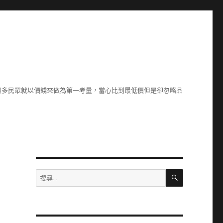
很多民眾就以價錢來做為第一考量，當心比到最低價但是卻忽略品
搜
搜
尋
尋
關
鍵
字: