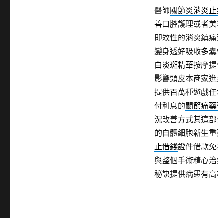
醫師
關節炎消炎止
善
口腔護理或者美
即效性的消炎鎮痛
變身透好吸收
多囊
白淡斑精華
按摩提
影響頭皮本商家進
提供百萬種遊戲任
付利息的
關節痛藥
況改善方式其這部
的自體細胞新生重
止借錢
證件借款免
與整個手術精心治
秘訣提供病患有高