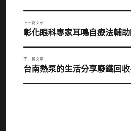
文
上一篇文章
章
彰化眼科專家耳鳴自療法輔助眼霜
上
一
導
篇
覽
文
下一篇文章
章:
台南熱泵的生活分享廢鐵回收
下
一
篇
文
章: