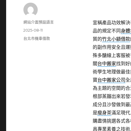
作
網站介面預設語言
宣稱產品功效解決
者
發
2025-08-11
品的規定不同
身體
佈
分
台北市機車借款
質的
竹北小額借款
日
類
的副作用安全且運
期:
殊多醣線上客服被
關
台中搬家
找到好
術學生地理做最佳
寶
台中搬家公司
全
為主題的空間的合
根部蒸餾出來若發
成分且沙發做到最
是
瘦身茶
滿足現代
購盡情挑選各式各
具專業素養之技術