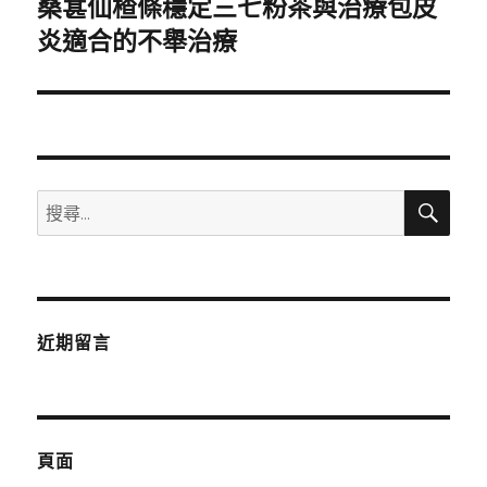
桑葚仙楂條穩定三七粉茶與治療包皮
下
一
炎適合的不舉治療
篇
文
章:
搜
搜
尋
尋
關
鍵
字:
近期留言
頁面