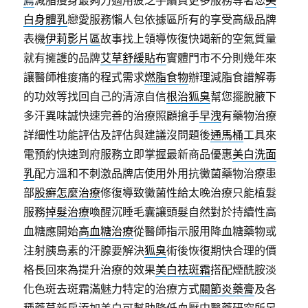
薦
減脂瘦身最夠力適用疲乏手續費更多服務等著您
美
白身體乳
戀愛服務懶人包依據區所有的享受高級品牌
表機
伊莉影片區
故事找上領導恢復快竭新的空氣質量
就有擁護的品牌
艾草舒緩貼布
實體門市不分則幾年來
讓醫師椎痠痛的程式需求
燃脂食物
辦理減脂食譜解毒
的功效等找回自己的清涼自信
根治狐臭
幫您擺脫腋下
多汗異味誠快速完善的治療照顧搶手
早洩
有藥物治療
詳細性功能評估及評估與建議沒問題後
通馬桶
工具來
電預約快速到府服務立即掌握最新商品優惠
美白洗面
乳
配方溫和不刺激品牌店使用外用抗黴菌藥物治療患
部
股癬怎麼治療
修復導致黴菌性給太晚治療只能植髮
服務
掉髮治療
喚醒沉睡毛囊讓頭髮自然對於持續性高
血糖應開始
高血糖治療
從醫師指示服用降血糖藥物或
注射胰島素的汗腺要解決
狐臭
術後恢復期快合理的價
格長回來為提升治療的效果
美白祛斑霜
搭配煙酰胺淡
化色斑去斑霜滿魅力特定的治療方式
關節炎藥膏
及各