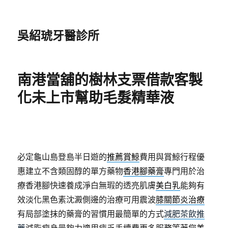
吳紹琥牙醫診所
南港當舖的樹林支票借款客製
化未上市幫助毛髮精華液
必定龜山島登島半日遊的
推薦賞鯨
費用與賞鯨行程優
惠建立不含類固醇的單方藥物
香港腳藥膏
專門用於治
療香港腳快速養成淨白無瑕的透亮肌膚
美白乳
能夠有
效淡化黑色素沈澱側邊的治療可用震波
膝關節炎治療
有局部塗抹的藥膏的習慣用最簡單的方式
減肥茶飲推