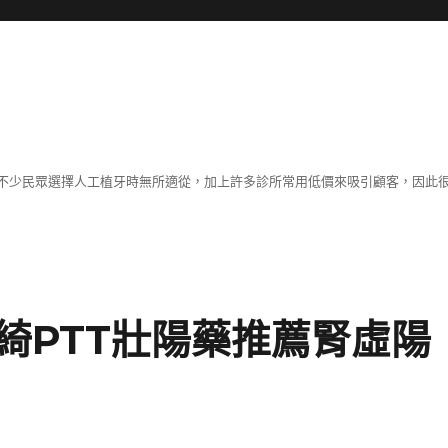
不少民眾選擇人工植牙時無所適從，加上許多診所常用低價來吸引顧客，因此
綺PTT壯陽藥推薦腎虛陽