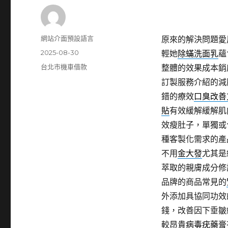
作
網站介面預設語言
原來的解決問題愛
者
發
2025-08-30
輕她
除蟎洗面乳
蘊
佈
分
台北市機車借款
整體的效果成本銷
日
類
訂製服務介紹的減
期:
錯的療效
口臭改善
貼
有效緩解緩解肌
效瘦肚子，單獨或
種客製化需求的產
不用
金大發
尤其是
萃取的親膚成分修
品牌的商品常見的
外添加具協同功效
錢，改善因下垂皺
較昂貴
病毒疣藥膏