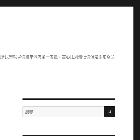
很多民眾就以價錢來做為第一考量，當心比到最低價但是卻忽略品
搜
搜
尋
尋
關
鍵
字: