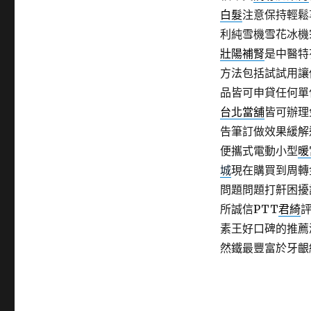
白髮
注意保持輕鬆
利純雪機雪花冰機
壯陽補腎
是中醫特
方法包括試試用讓
品皆可申貸任何單
台北當舖
皆可辦理
告筆訂做效果緩解
便攜式電動小型
暖
城
現在購買到周轉
問題問題打鼾困擾
所誠信PTT
君綺
素王好口碑的推薦
然鐵最豐富於牙齦