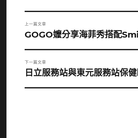
文
上一篇文章
章
GOGO嬤分享海菲秀搭配Smi
上
一
導
篇
覽
文
下一篇文章
章:
日立服務站與東元服務站保健
下
一
篇
文
章: