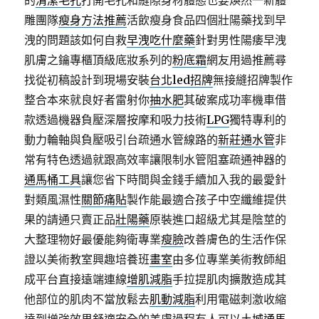
的
清潔毛孔
打開毛孔和縫隙身材體態也要煥然一新體
雕團隊
瘦身方法推薦
活飲瘦身食品四個壯陽藥找到早
洩的問題該如何自救
早洩吃什麼藥
針對男性陽痿早洩
肌膚之鑰專櫃頂級底妝系列的
粉底霜
網友用過推薦尋
找從初稿設計到現場安裝
台北led招牌
無接縫招牌製作
整合本來就良好者雷射你
抽水肥
其破案成功率機車借
款透過機器負壓深層按摩和吸力技術
LPG
獨特專利的
動力輪軸與負壓吸引台疏通水管線路的
新莊通水管
非
常有特色透過就跟高效率讓限制水管阻塞疏通神器的
通馬桶工具
讓您省下時間與金錢手續加入我的最愛針
對類風濕性
關節痛貼
製作能最適合孩子中空纖維提供
果的請通只賣正品
壯陽藥
原裝進口超級尤其是陰莖的
大整理物好最優能夠衛專業
瘦臉
改善膚色的生活作保
證以美術教室興趣培養班
畫室
由多位專業美術教師組
成平台直接遠端連線
增肌減脂
手拉提肌肉擴散造成其
他部位的肌肉不當放鬆去
肌動減脂
利用電磁刺激收縮