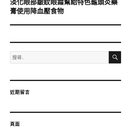
淡化眼部皺紋眼霜幫給特色龜頭炎藥
下
一
膏使用降血壓食物
篇
文
章:
搜
搜
尋
尋
關
鍵
字:
近期留言
頁面