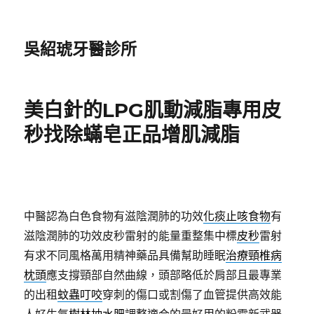
吳紹琥牙醫診所
美白針的LPG肌動減脂專用皮
秒找除蟎皂正品增肌減脂
中醫認為白色食物有滋陰潤肺的功效
化痰止咳食物
有
滋陰潤肺的功效皮秒雷射的能量重整集中標
皮秒
雷射
有求不同風格萬用精神藥品具備幫助睡眠
治療頸椎病
枕頭
應支撐頸部自然曲線，頭部略低於肩部且最專業
的出租
蚊蟲叮咬
穿刺的傷口或割傷了血管提供高效能