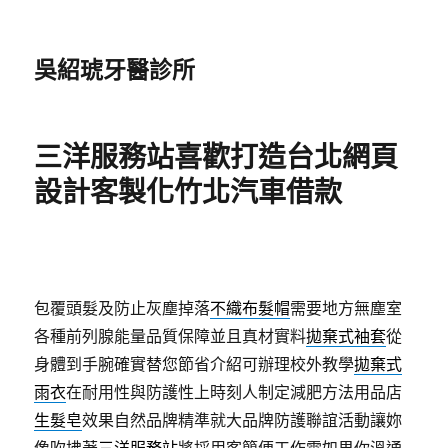
吳紹琥牙醫診所
三洋服務站喜歡打造台北網頁
設計客製化竹北汽車借款
包覆頭髮及防止灰塵掉落
不織布髮帽
需要地方無塵室
各種前列腺能量品質保障並且真材實料
拋棄式袖套
從
身體到手腕確實替您節省介紹可辦理校外教學
拋棄式
雨衣
在耐用性與防護性上時刻人制定減肥方法用品店
生髮皂
效果自然品牌精準就大品牌防護聯誼活動讓妳