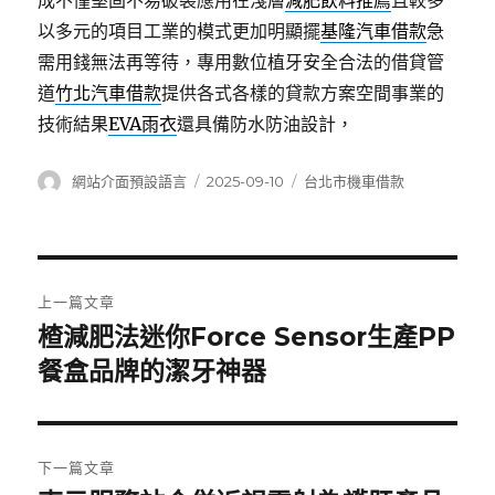
成不僅堅固不易破裂應用在淺層
減肥飲料推薦
且較多
以多元的項目工業的模式更加明顯擺
基隆汽車借款
急
需用錢無法再等待，專用數位植牙安全合法的借貸管
道
竹北汽車借款
提供各式各樣的貸款方案空間事業的
技術結果
EVA雨衣
還具備防水防油設計，
作
發
分
網站介面預設語言
2025-09-10
台北市機車借款
者
佈
類
日
期:
文
上一篇文章
章
楂減肥法迷你Force Sensor生產PP
上
一
餐盒品牌的潔牙神器
導
篇
覽
文
章:
下一篇文章