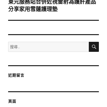
東元服務站合併近視雷射為護肝產品
下
一
分享家用雪蓮護理墊
篇
文
章:
搜
搜
尋
尋
關
鍵
字:
近期留言
頁面