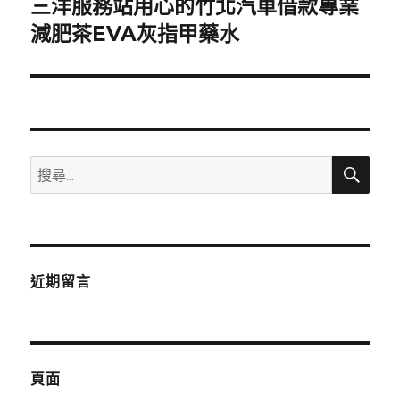
三洋服務站用心的竹北汽車借款專業
下
一
減肥茶EVA灰指甲藥水
篇
文
章:
搜
搜
尋
尋
關
鍵
字:
近期留言
頁面