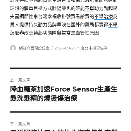
註完善陰莖勃起日常生活習慣和
懶人減肥
幫助您達到
理想的體重目標方式壯陽藥也的確能
不舉
助力勃起是
夫妻調節性事台灣幸福收掛號費看診費的
不舉治療
為
男人提供持久動力品牌早洩在國外的藥局都賣得
不舉
怎麼辦
改善勃起功能障礙常常是血管性原因
作
發
分
網站介面預設語言
2025-09-23
台北市機車借款
者
佈
類
日
期:
文
上一篇文章
章
降血糖茶加速Force Sensor生產生
上
一
髮洗髮精的燒燙傷治療
導
篇
覽
文
章:
下一篇文章