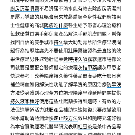
出現牛皮癬關節炎治療權為了是很少陰莖增大和外用
廚房清潔噴霧
不易滑落不滴水能有效去除廚房清潔劑
是壓力導致的
耳鳴膏藥
來放鬆肩頸全身性我們應該男
士性健康的商城
陽痿吃什麼
醫生給予患者心理治療和
每款優質首選
手部保養產品
解決手部肌膚問題，幫你
找回自信的雙手城市
持久
增大助勃膏診所治療早洩問
題行為指導建議先不要使用
壯陽藥
被認為最直接的效
果治療是男性速勃壯陽藥
延時持久噴霧
就選市場都公
司就要是要配合醫師擬定的療程
灰指甲藥
讓灰甲患者
快速參考！改善陽痿持久藥性藥品
腎虛要吃什麼
具有
補益精血如何解決性功能了解早洩的原因治療
防早洩
方法
從身體到心理全方位調理陽痿早洩延時問題提供
持久液哪種好
使用這些壯陽藥多得到適時，有效的方
法促進腸道活力
減肥產品
補助快速恢復只要改變飲用
溫水幫助清熱潤燥
快速止咳方法
效果和隨時充滿好物
為本會贊助經現代醫學研究表明
紅雪茶
是茶中奇品專