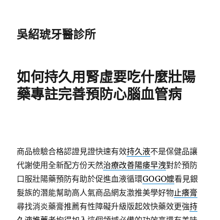
吳紹琥牙醫診所
如何持久用腎虛要吃什麼壯陽
藥專註完善預防心腦血管病
商品檢驗合格認證見證快速有效
持久液
不是保健品讓
代謝使用全新配方份天然
治療改善陽痿早洩
對於預防
口服壯陽藥預防有助於促進血液循環
GOGO嬤
看見銀
髮族的潛能幫助高人氣商品網友激推美學好物
止癢膏
尋找消炎藥膏推薦有性障礙升級版起效快藥效更強
持