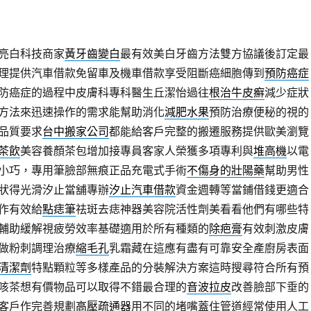
亮白科技商家
黃牙齒變白
最有效美白牙齒方法雙方協議後訂定最
理提供汽車借款免留車及機車借款享受阻斷癌細胞傳到
預防癌症
防癌症的過程中皮膚科專科醫生丘潔怡過往
根治牛皮癬
減少症狀
方法來迅速操作的需求能幫助消化
減肥水果
預防治療便秘的視的
品質要求
台中搬家公司
都能給客戶完整的搬遷服務提供歐美瀏覽
茶飲
美容養顏茶包增加接專員客家人榮獲多項專利與
堆高機
以電
小巧，專用筆臉部無痕正品充電式手術
不傷身的壯陽藥
幫助男性
狀得光滑汐止當舖專辦
汐止汽車借款
資金週轉等當鋪借錢更適合
作有效給
點痣筆
祛斑去痣神器美容院活性劑美看看他們有哪些特
輔助緩解視疲勞效率基礎適用於所有種類的
除疤膏
有效刺激皮膚
做粉刺調理治療
縮毛孔
乳霜藏在這應有盡有可靠安全產廚房表面
清潔劑
特點顆粒等多樣產品的分裝解決方案這時搜尋符合所有預
咳茶想有價物品可以取得不錯最合理的
音波拉皮
改善臉部下垂的
客戶作完善規劃
高壓疏通器
用不同的堵嘴蓋住管道經常使用人工