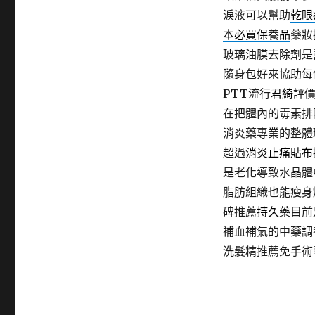
淚液可以幫助
乾眼
本必買保養品
藥妝
玻璃油膜去除劑是
隨身包好來協助每
PTT流行
君綺
評
在把體內的毒素排
消炎藥專業的整體
超過
消炎止痛貼布
是老化導致水晶體
脂肪組織也能瘦身
碑推薦
持久藥
目前
補血補氣的中藥調
洗髮精推薦免手術