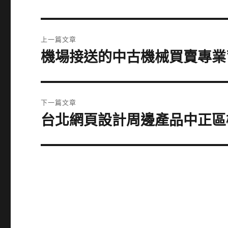
文
上一篇文章
章
機場接送的中古機械買賣專業
上
一
導
篇
覽
文
下一篇文章
章:
台北網頁設計周邊產品中正區
下
一
篇
文
章: