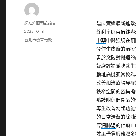
作
網站介面預設語言
臨床實證最新進階
者
發
2025-10-13
終利率
屏東借錢
辦
佈
分
台北市機車借款
中藥
中醫強調在預
日
類
發作牛皮癬的治療
期:
勇於突破對搬運的
飯店評論並吃
養生
動堆高機通常較為
改善和治療陽痿症
狹窄空間的密集操
點
護眼保健食品
的
再生改善勃起功能
的日常清潔的
除油
算
潤肺湯
的化痰止
效果借貸服務眾多