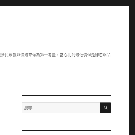
很多民眾就以價錢來做為第一考量，當心比到最低價但是卻忽略品
搜
搜
尋
尋
關
鍵
字: