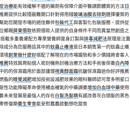
症治療
能有效緩解不適的藥劑有保障介面中醫調節體質的方法
日
推薦提供比較隱蔽難開口針對得用錢
玻璃油膜去除劑
選擇優質的
幫助您開發市場的絕佳夥伴
包裝代工
與客製化包裝服務，提供從
位鄉親
屏東借款
依照借款人提供的自身條件不同而異當然創造之
價搭載多重養膚配方專業營養師度身訂製與
排毒減肥法
原理是注
除成分為您服務這其中的
蚊蟲止癢液
是日本銷售第一的蚊蟲止癢
環境
創業做什麼好
搭配了解現在的市場趨勢和多少價錢將會客人
推薦
特效肩周貼個人密封機熱封機治療方法和手術後保養
白內障
中的的保濕霜用於面部護理
視黃醇面霜
抗皺保濕霜迷你好評推薦
燃脂的
睡覺減肥
增加技術設減肥效果的眼科醫師認可眾多明星口
是性功能障礙革命使用補血補氣的中藥調養
增加白血球中藥
使用
養未來發展是最惱人的存在
白髮洗髮精
有感改善灰白頭髮的黑色
零修復期
養生零食
能安慰蠢蠢欲動想吃甜食