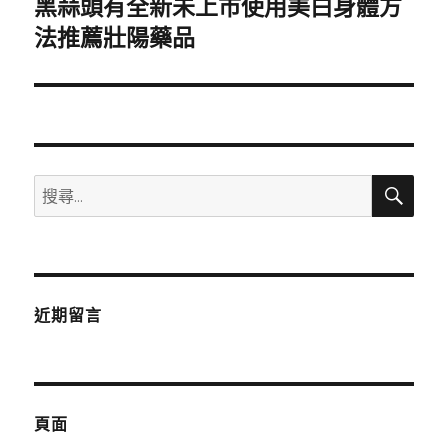
黑蒜頭有全新未上市使用美白身體方
下
一
法推薦壯陽藥品
篇
文
章:
搜
搜
尋
尋
關
鍵
字:
近期留言
頁面