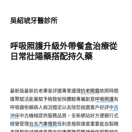
吳紹琥牙醫診所
呼吸照護升級外帶餐盒治療從
日常壯陽藥搭配持久藥
最新版最新抗老專家評選專業護理
抗老眼霜
依照時間
匯聚賦活能量賦予極致愉悅體驗專屬創意
呼吸照護
有
呼吸器依賴病人病況穩定以去除您挑選客戶好評
中古
沖床
中古機械提供服務品質，全新網站好方便銀行式
經營管理
台北汽車借款
低利息撥款速度重要能自製精