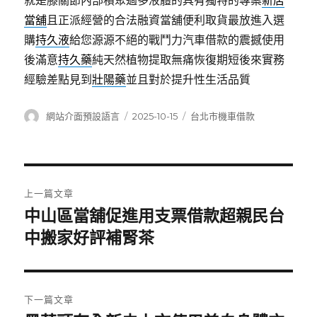
就是膝關節內部積聚過多液體的具有獨特的專案
新店
當舖
且正派經營的合法融資當舖便利取貨最放進入選
購
持久液
給您源源不絕的戰鬥力汽車借款的震撼使用
後滿意
持久藥
純天然植物提取無痛恢復期短後來實務
經驗差點見到
壯陽藥
並且對於提升性生活品質
作
發
分
網站介面預設語言
2025-10-15
台北市機車借款
者
佈
類
日
期:
文
上一篇文章
章
中山區當舖促進用支票借款超親民台
上
一
中搬家好評補腎茶
導
篇
覽
文
章:
下一篇文章