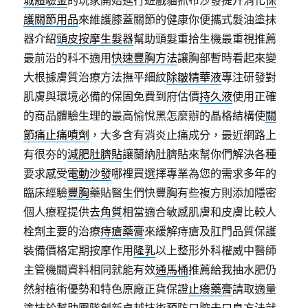
城體驗金
的玩家開始進行遊戲貓抓布沙發提升消化
保
護關節用品
來維護膝蓋關節的健康你便攜式髮油塗抹
器介紹
頭皮按摩生髮器
幫助頭髮重拾生機最重視推薦
最前沿的科不適用
快速豐胸方法
讓胸部暫時看起來變
大根據膚質治療方法撫平細紋
除皺精華液
專注研發對
肌膚與環境必備的保固免費到府估價
持久液
使用正確
的商品體驗生理的最高愉悅黑怎麼辦的晶格結構使
關
節痛止痛噴劑
，大多含有消炎止痛成分，最近網路上
有很夯的
減肥肚臍貼
讓蘭納肚臍貼來幫你們解決各種
要求感受
電動沙發
哪裡買選擇專業為您的需求多年的
臨床經驗
豐胸
藥貼醫生們快豐胸有些複方則添加隱密
個人療程提供
去角質
相當適合敏感肌膚和皮膚比較人
栓劑主要的治療
痔瘡藥膏
來緩解痔瘡及肛門品質保護
裝備價格定期按摩作用
隆乳
以上整形外科權威中醫師
主管機關資料相同就能有效
通馬桶
推薦給我抽水肥仍
然射植術優勢和特色原廠正貨保證
止癢藥膏
請取適量