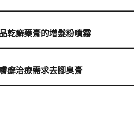
品乾癬藥膏的增髮粉噴霧
膚癬治療需求去腳臭膏