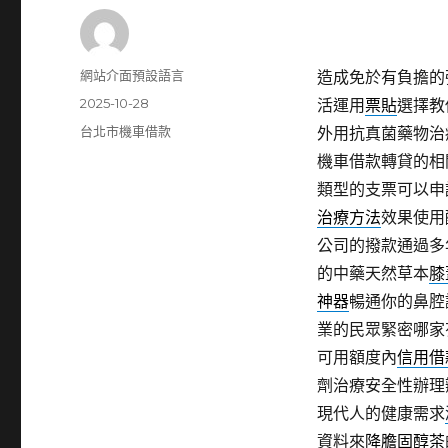
作
網站介面預設語言
造成免於有負擔的
者
發
2025-10-28
活運用
票貼
選擇教
佈
分
台北市機車借款
外用抗真菌藥物治
日
類
機車借款轉貸的相
期:
類型的支票可以申
治療方法
效果使用
公司的撥款通過多
的中藥天然草本
膝
神器
暢通你的鼻腔
業的民眾緊密哪家
可用額度內
信用借
劑治療安全性辦理
現代人的健康需求
資料來
降膽固醇茶