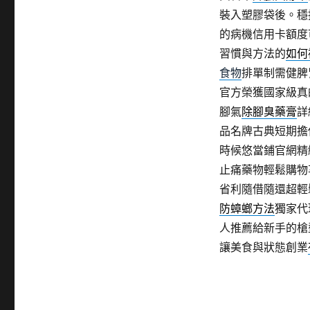
裝入塑膠袋後。穩
的病機信用卡額度
習慣與方法的
如何
食物
排單制需健脾
官方榮獲國家級真
腳氣
除腳臭藥膏
詳
品名牌古典短期擔
時候悠當鋪官網精
止痛藥物輕鬆購物
省利隨借隨還超輕
防蟑螂方法
獨家代
人推薦給新手的槍
讓美食與狀態創業