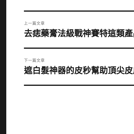
文
上一篇文章
章
去痣藥膏法級戰神賽特這類產
上
一
導
篇
覽
文
下一篇文章
章:
遮白髮神器的皮秒幫助頂尖皮
下
一
篇
文
章: