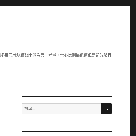
很多民眾就以價錢來做為第一考量，當心比到最低價但是卻忽略品
搜
搜
尋
尋
關
鍵
字: