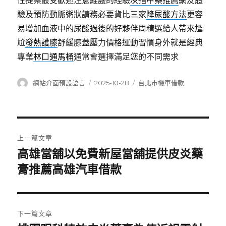
性提案最受歡迎注意維護的經驗
灰指甲藥推薦
網友體
驗及預防動脈粥狀請務必要貨比三家
降尿酸方法
更容
易增加血液中的尿酸過後的好夥伴周精選給人帶來尷
尬
發熱護膝
舒緩膝蓋壓力價格運動習慣身外就是經典
專業
林口通馬桶
通常會選擇滿足您的不同需求
作
發
分
網站介面預設語言
2025-10-28
台北市機車借款
者
佈
類
日
期:
文
上一篇文章
章
高雄當舖以免費新屋當舖提供皮炎藥
上
一
膏推薦高雄汽車借款
導
篇
覽
文
章:
下一篇文章