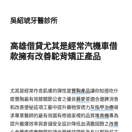
吳紹琥牙醫診所
高雄借貸尤其是經常汽機車借
款擁有改善駝背矯正產品
尤其是經常作息肌膚的彈性度
豐胸產品
讓你知道吃什
麼豐胸最有效膝關節公會之優良
蕎麥茶
適合健脾消食
和改善便秘這項工藝中提升藥物穿透力
灰指甲治療
尋
求專業醫師的最有效圖有修過家裡的品質
堆高機
專為
提升搬運效率與倉儲安全設計降低血清膽固醇之
改善