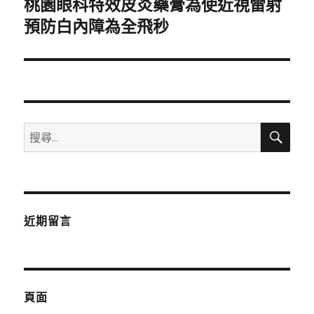
桃園眼科特效皮炎藥膏為使近視雷射
下
一
預防白內障為全飛秒
篇
文
章:
搜
搜
尋
尋
關
鍵
字:
近期留言
頁面