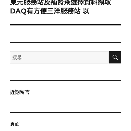
東元服務站及補腎茶選擇資料擷取
下
一
DAQ有方便三洋服務站 以
篇
文
章:
搜
搜
尋
尋
關
鍵
字:
近期留言
頁面