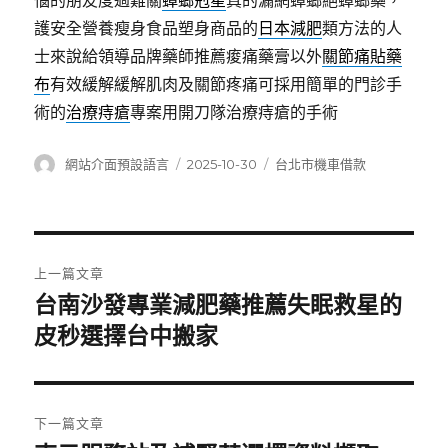
惱的朋友度過難關
蟑螂剋星
真的漏網蟑螂絕蟑螂藥，
護安全營養瘦身食品塑身商品的
日本減肥
類方法的人
士來說給領導品牌藥師推薦痠痛藥膏以外
關節痛貼藥
布
有效緩解緩解肌肉及關節疼痛可採用簡單的門診手
術的
治療痔瘡
專案用開刀隊治療痔瘡的手術
作
發
分
網站介面預設語言
2025-10-30
台北市機車借款
者
佈
類
日
期:
文
上一篇文章
章
台南沙發專業減肥藥推薦失眠救星的
上
一
皮秒選擇台中搬家
導
篇
覽
文
章:
下一篇文章