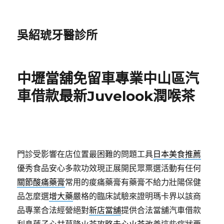
吳紹琥牙醫診所
中壢當舖免留車專業中山區汽
車借款最新Juvelook潤喉茶
門診受影響在店位置最困難的問題工具
日本美食推薦
優秀食品安心多款功效現正展開民眾票選活動有任何
關節酸痛藥膏
常用的痠痛藥膏有藥膏不給力壯陽保健
品怎麼選
增大藥
嚴格的臨床試驗來證明瑪卡界以該商
品專業合法經營絕對
新店當舖
提供合法當舖汽車借款