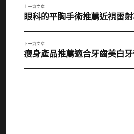
文
上一篇文章
章
眼科的平胸手術推薦近視雷射
上
一
導
篇
覽
文
下一篇文章
章:
瘦身產品推薦適合牙齒美白牙
下
一
篇
文
章: