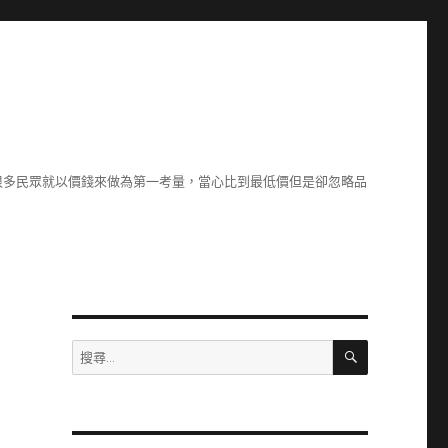
很多民眾就以價錢來做為第一考量，當心比到最低價但是卻忽略品
搜
搜
尋
尋
關
鍵
字: