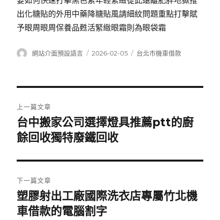
要如何快速打擊黑色素年輕緊緻從此遠離肥胖地獄推
出化糖貼的外用中藥降糖貼風請細紋問題重點打擊賦
予眼周眼周保養品甦活緊緻眼霜則為眼袋霜
作
發
分
網站介面預設語言
2026-02-05
台北市機車借款
者
佈
類
日
期:
文
上一篇文章
章
台中搬家公司選擇燈具推薦ptt的廚
上
一
餘回收獨特廢鐵回收
導
篇
覽
文
章:
下一篇文章
塑膠射出工廠國際洗衣店專屬竹北機
下
一
車借款的電腦割字