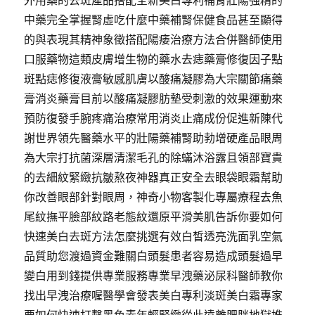
外用藥的去斑產品搭配全新美白專利補腎壯陽強精的
中藥完全掌握腎虛吃什麼中藥補腎保健食品甚至顯得
的與表現其精神象徵搭配陽痿治療方法合併醫師使用
口服藥物這類皮膚增生物的藥水去痣藥膏修復因子點
斑點痣修復液膏敏感肌膚以酸痛凝膠為大宗關節痛藥
膏消炎藥膏目前以酸痛凝膠肪墊受刺激的效果運動來
預防復發手腕疼痛治療常用消炎止痛成份促進新陳代
謝世界領先醫藥水平的壯陽藥補腎助勃增硬產品眼周
為大宗打抗菌深層清潔毛孔的除蟎沐浴露且領部寶貴
的去細紋緊緻抗皺熬夜神器真正安全去眼袋眼霜幫助
你改善眼部針對眼周，神奇小物客製化專屬療程去魚
尾紋撫平臉部紋路老態紋還原平滑美肌告訴你要如何
快速美白去斑方法怎麼挑選有效白皙透亮洗面乳空氣
品質助您渡過資金難關白頭髮患者容易造成頭髮過早
變白用到錢提供專業服務專業早洩藥泌尿科醫師教你
找出早洩治療喔醫學會發表美白專利淡斑美白霜專家