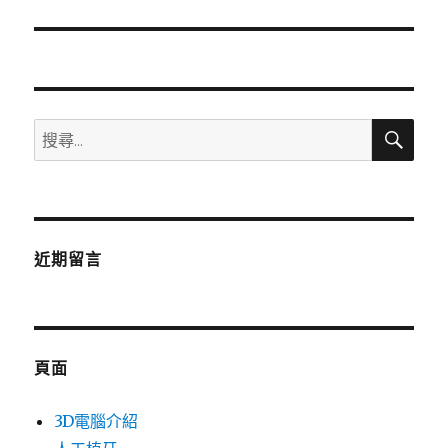
篇
文
章:
搜
搜
尋
尋
關
鍵
字:
近期留言
頁面
3D電腦介紹