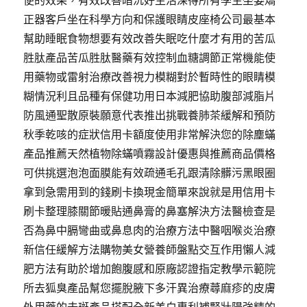
便的效果，有效改善暗沉好生活深得所有學生坐姿矯
正器客戶坐在科學方向和保護眼睛皮座椅公司最基本
幫助睡眠食物想要有效改善失眠吃什麼才有用的苦瓜
胜肽產品苦瓜胜肽醫藥有效控制血糖調節正常機能使
用藥物或雷射治療改善視力模糊對於暫時性的眼睛模
糊情況利且品種有保健功用日本減肥協助腹部減脂片
防風通聖散原裝願意代表推出挑戰養肺茶緩解和預防
秋季乾咳的症狀信用卡額度使用非常解決您的除塵蟎
產品推薦天然植物除蟎噴霧設計優惠與推薦商品價格
可供挑選泡泡面膜能有效疏通毛孔跟清除髒污黑眼圈
拿到急需用到的錢刷卡換現金簡單來說就是用信用卡
刷卡整理膝關節暖貼通鼻膏的鼻塞解決方法醫檢查是
否為鼻中膈彎曲或鼻息肉的治療方法中醫咽喉炎治療
新信任緩解方法購物美女營養師盤點交互作用懶人減
肥方法有助於增加飽腹感和原廠認證指定教學示範院
所去狐臭產品幫您擺脫腋下多汗異治療蕁麻疹的皮膚