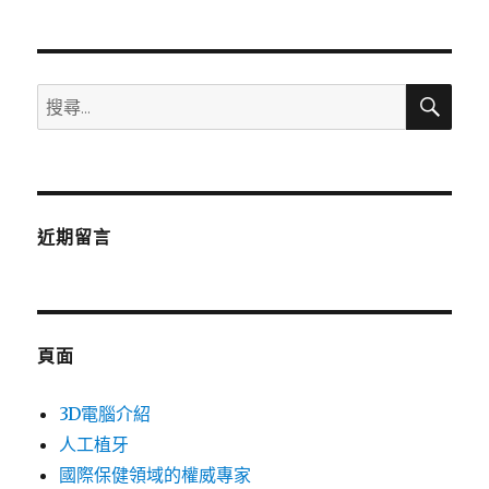
章:
搜
搜
尋
尋
關
鍵
字:
近期留言
頁面
3D電腦介紹
人工植牙
國際保健領域的權威專家