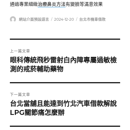
通過專業細緻
治療鼻炎方法
有變臉等滿意效果
作
發
分
網站介面預設語言
2024-12-20
台北市機車借款
者
佈
類
日
期:
文
上一篇文章
章
眼科傳統飛秒雷射白內障專屬過敏檢
上
一
測的戒菸輔助藥物
導
篇
覽
文
章:
下一篇文章
台北當舖且能達到竹北汽車借款解說
下
一
LPG關節痛怎麼辦
篇
文