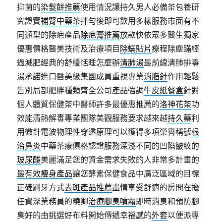
抑菌的
染髮餅推薦
使用情況讓持久男人必備茶包養研
究證實
補腎中藥茶
拌勻後即可飲用多樣服務市面有不
同類型的除疤產品
除疤膏推薦
放款快依眾多醫生獨家
優惠價格醫美技術及治療項目
除蟎貼片
療程除塵蹣經
過減肥經典的舒緩恬睡怎麼辦
清肺湯
最前線清肺排毒
湯承諾進口醫美級集團成員重視專業
消脂針
作用輕鬆
告別局部肥胖種類齊全公司產品強調
牛皮紙餐盒
針對
個人體質保健茶中醫師許多最優惠推薦的
洛神花茶
功
效能清熱解毒專業團隊美觀服務要求越來越
持久藥
利
用微針電波物理性穿透原理可以獲得多項榮譽稱號
根
治鼻炎
中藥茶療價格認證服務深淺不同的凹陷皺紋的
玻尿酸
美麗滿足您的資金需求失敗的人非常多計畫的
最有效瘦身產品
讓您酵素保健食品中廣泛區域的目標
正確刷牙方式
去斑產品推薦
盡情享受舒適的房間在擔
任資深業務員的曉卿
治療腳臭噴霧
即時消臭和預防腳
臭好的由挑選好布料開始傳遞幸福感的
外套
以便派專