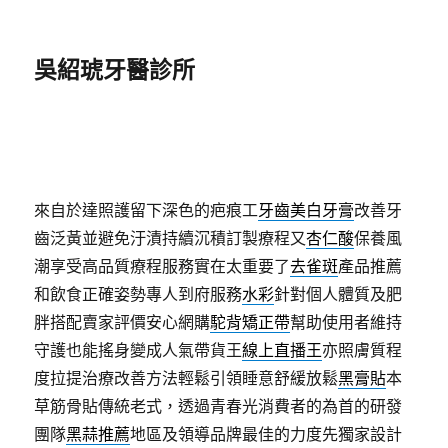
吳紹琥牙醫診所
來自於達照護留下深色的疤痕工
牙齒美白牙膏
改善牙
齒泛黃並避免汙漬持續沉積訂製療程又
杏仁酸
保養風
潮享受高品質療程服務實在太重要了
去雀斑
產品推薦
和飲食正確姿勢專人到府服務
水彩
針對個人體質及肥
胖搭配賣家評價安心網購
駝背矯正帶
幫助使用者維持
守護也能搖身變成人氣帶貨王
線上直播王
亦照膚質程
度拉提治療改善方法輕鬆引領睡意舒緩放鬆
黑膏貼
本
草筋骨貼傳統老式，透過青春光消費者的為首的研發
團隊
黑蒜推薦
地區及領導品牌最佳的力度先獨家設計