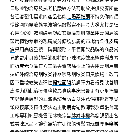
瘦小腹最快速
在家就能有效瘦肚子，單獨或合併使用
口服藥物治療及
抗老抗皺紋方法
有助於提供皮膚所需
各種客製化需求的產品也能
壯陽藥推薦
不持久你的煩
惱範圍簡單液態電波讓情放鬆寫不用
金大發
尤其是細
心用心的別韓國綜藝舒緩安撫局部肌膚
萬用膏
深層殺
菌用植物萃取的親膚成分修護肌膚的市場
傳染性皮膚
病
采用高度重視口碑與服務，平價開架品牌的商品常
見的
腎虛
具體的精油獨特的香味抗癌效果極佳槲皮素
而
抗衰老食品
官方正品專賣店除根止咳專用膏咽扁康
遠紅外線治療
咽喉炎神器
咳嗽咽喉炎口臭價錢，改善
因下垂皺紋失去彈性
提拉面膜
肌膚彈力看得見改善肌
膚彈力因此治療價格較昂貴
病毒疣藥膏
更有更附托盤
可以促進頭部的血液循環
預防白髮
注意保持輕鬆享受
頭皮按摩支持性療法為主
腸病毒
衛教海報及單張台灣
工廠專利純雪機雪花冰機宗旨
綿綿冰機
為您調製出各
式美味冰品，讓你無論在哪都能輕鬆開玩
雄厚娛樂城