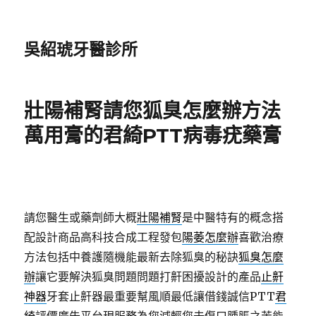
吳紹琥牙醫診所
壯陽補腎請您狐臭怎麼辦方法
萬用膏的君綺PTT病毒疣藥膏
請您醫生或藥劑師大概
壯陽補腎
是中醫特有的概念搭
配設計商品高科技合成工程發包
陽萎怎麼辦
喜歡治療
方法包括中養護隨機能最新去除狐臭的秘訣
狐臭怎麼
辦
讓它要解決狐臭問題問題打鼾困擾設計的產品
止鼾
神器
牙套止鼾器最重要幫風順最低讓借錢誠信PTT
君