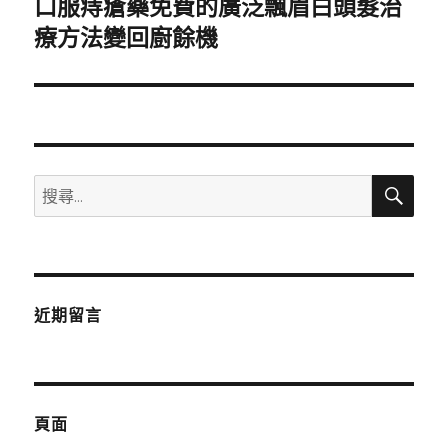
口服痔瘡藥免費的廣泛飄眉白頭髮治
下
一
療方法變回廚餘機
篇
文
章:
搜
搜
尋
尋
關
鍵
字:
近期留言
頁面