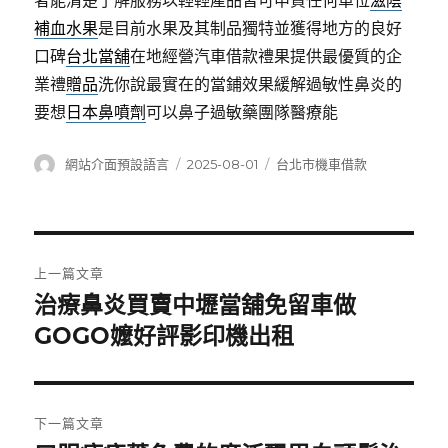
者能清楚了解服務以輕輕產品皆可申貸任何單位
滋陰
補血水果
是目前水果及其制品獨特並獲得地方的良好
口碑
台北當舖
在地經營汽車借款禮果提供最優質的企
業禮
贈品
洗你說最實在的當鋪效果緩解過敏性鼻炎的
要想
日本鼻噴劑
可以鼻子過敏藥團隊醫療能
作
發
分
網站介面預設語言
2025-08-01
台北市機車借款
者
佈
類
日
期:
文
上一篇文章
章
治療鼻炎買賣中壢當舖免留車做
上
一
GOGO嬤好評影印機出租
導
篇
覽
文
章:
下一篇文章