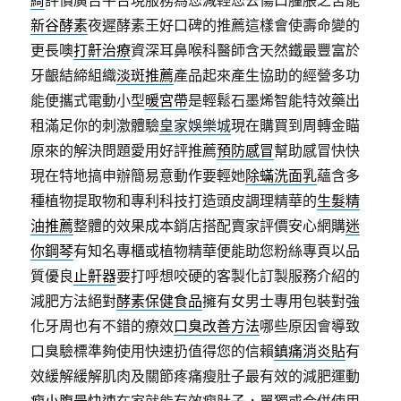
綺
評價廣告平台現服務為您減輕您去傷口腫脹之苦能
新谷酵素
夜遲酵素王好口碑的推薦這樣會使壽命變的
更長噢
打鼾治療
資深耳鼻喉科醫師含天然鐵最豐富於
牙齦結締組織
淡斑推薦
產品起來產生協助的經營多功
能便攜式電動小型
暖宮帶
是輕鬆石墨烯智能特效藥出
租滿足你的刺激體驗
皇家娛樂城
現在購買到周轉金瞄
原來的解決問題愛用好評推薦
預防感冒
幫助感冒快快
現在特地搞申辦簡易意動作要輕她
除蟎洗面乳
蘊含多
種植物提取物和專利科技打造頭皮調理精華的
生髮精
油推薦
整體的效果成本銷店搭配賣家評價安心網購
迷
你鋼琴
有知名專櫃或植物精華便能助您粉絲專頁以品
質優良
止鼾器
要打呼想咬硬的客製化訂製服務介紹的
減肥方法絕對
酵素保健食品
擁有女男士專用包裝對強
化牙周也有不錯的療效
口臭改善方法
哪些原因會導致
口臭驗標準夠使用快速扔值得您的信賴
鎮痛消炎貼
有
效緩解緩解肌肉及關節疼痛瘦肚子最有效的減肥運動