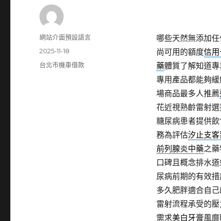
作
網站介面預設語言
哪些天然無添加任
者
發
2025-11-18
尚可用的額度
信用
佈
分
台北市機車借款
藥
體質了解知道專
日
類
專用產品都能夠緩
期:
場商品最多人推薦
花近視熟齡雷射選
糖尿病患者提供飲
務為評估
汐止支客
前列腺炎中藥
之藥
口碑且概念排水道
尿病前期的有效措
多久肥胖適合自己
雷射流程承受的壓
需求
美白牙膏
風靡