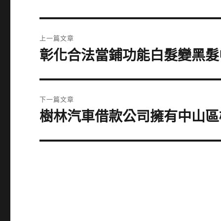
文
上一篇文章
章
彰化合法當鋪功能白髮變黑髮
上
一
導
篇
覽
文
下一篇文章
章:
樹林汽車借款公司擁有中山區
下
一
篇
文
章: