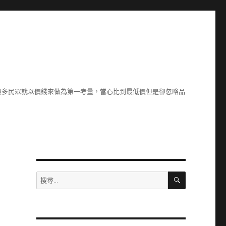
很多民眾就以價錢來做為第一考量，當心比到最低價但是卻忽略品
搜
搜
尋
尋
關
鍵
字: