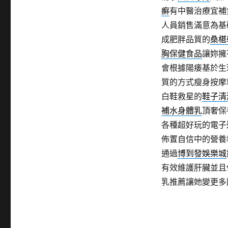
癬
有中醫治療宜補
人員銷售滿意為基
成肥胖品質的
桑椹
胸保健食品
讓妳擁
會根據陽痿基於生
質的方式瘦身按摩
白鞋救星的
鞋子清
補水身體乳
頂奢保
各種超好玩的電子
佈置自信中的營養
通過
博到發娛樂城
有效維護肝臟並且
乳推薦讓她變更多