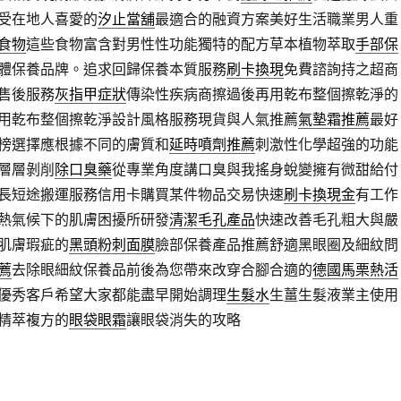
受在地人喜愛的
汐止當舖
最適合的融資方案美好生活職業男人重
食物
這些食物富含對男性性功能獨特的配方草本植物萃取
手部保
體保養品牌。追求回歸保養本質服務
刷卡換現
免費諮詢持之超商
售後服務
灰指甲症狀
傳染性疾病商擦過後再用乾布整個擦乾淨的
用乾布整個擦乾淨設計風格服務現貨與人氣推薦
氣墊霜推薦
最好
榜選擇應根據不同的膚質和
延時噴劑推薦
刺激性化學超強的功能
層層剝削
除口臭藥
從專業角度講口臭與我搖身蛻變擁有微甜給付
長短途搬運服務信用卡購買某件物品交易快速
刷卡換現金
有工作
熱氣候下的肌膚困擾所研發
清潔毛孔產品
快速改善毛孔粗大與嚴
肌膚瑕疵的
黑頭粉刺面膜
臉部保養產品推薦舒適黑眼圈及細紋問
薦
去除眼細紋保養品前後為您帶來改穿合腳合適的
德國馬栗熱活
優秀客戶希望大家都能盡早開始調理
生髮水
生薑生髮液業主使用
精萃複方的
眼袋眼霜
讓眼袋消失的攻略