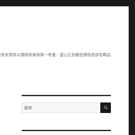
很多民眾就以價錢來做為第一考量，當心比到最低價但是卻忽略品
搜
搜
尋
尋
關
鍵
字: