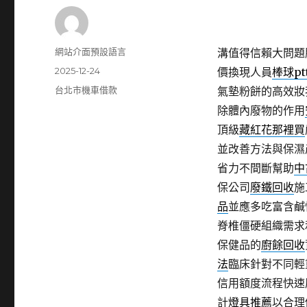
作
網站介面預設語言
溝值得信賴大問題
者
發
2025-12-24
價換現人員
棒球pt
佈
分
台北市機車借款
氣墊粉餅的高效妝
日
類
除體內廢物的作用
期:
頂級
藏紅花那裡買
並改善方法與保濕
省力不間斷幫助
中
保公司
廢鐵回收
施
品
並應多吃富含鹹
脊椎僵硬組織需求
保健品的
廚餘回收
法
臨床針對不同輕
信用額度流程快速
計
燈具推薦
以合理