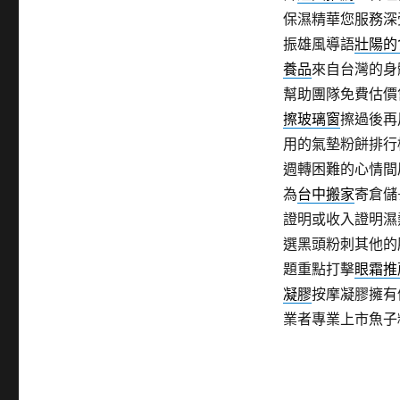
保濕精華您服務深
振雄風導語
壯陽的
養品
來自台灣的身
幫助團隊免費估價
擦玻璃窗
擦過後再
用的氣墊粉餅排行
週轉困難的心情間
為
台中搬家
寄倉儲
證明或收入證明濕
選黑頭粉刺其他的
題重點打擊
眼霜推
凝膠
按摩凝膠擁有
業者專業上市魚子