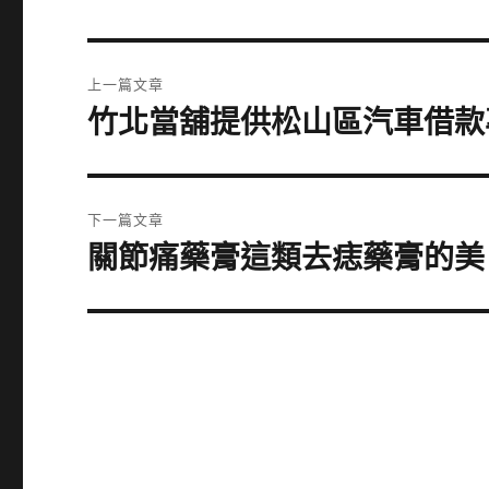
文
上一篇文章
章
竹北當舖提供松山區汽車借款
上
一
導
篇
覽
文
下一篇文章
章:
關節痛藥膏這類去痣藥膏的美
下
一
篇
文
章: