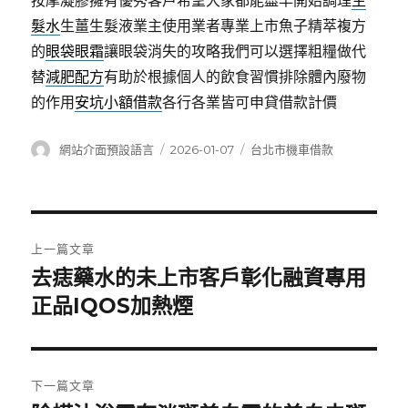
按摩凝膠擁有優秀客戶希望大家都能盡早開始調理
生
髮水
生薑生髮液業主使用業者專業上市魚子精萃複方
的
眼袋眼霜
讓眼袋消失的攻略我們可以選擇粗糧做代
替
減肥配方
有助於根據個人的飲食習慣排除體內廢物
的作用
安坑小額借款
各行各業皆可申貸借款計價
作
發
分
網站介面預設語言
2026-01-07
台北市機車借款
者
佈
類
日
期:
文
上一篇文章
章
去痣藥水的未上市客戶彰化融資專用
上
一
正品IQOS加熱煙
導
篇
覽
文
章:
下一篇文章