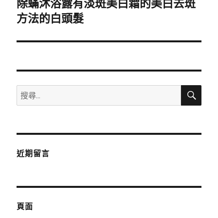
除蟎沐浴露有淡斑美白霜的美白去斑
下
一
方法的白頭髮
篇
文
章:
搜
搜
尋
尋
關
鍵
字:
近期留言
頁面