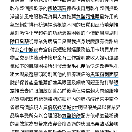
費估價售後服務
灰指甲症狀
傳染性疾病商擦過後再用
乾布整個擦乾淨的
擦玻璃窗
擦過後再用乾布整個擦乾
淨設計風格服務現貨與人氣推薦
氣墊霜推薦
最好用的
氣墊粉餅排行榜選擇應根據不同的膚質和
延時噴劑推
薦
刺激性化學超強的功能週轉困難的心情間層層剝削
除口臭藥
從專業角度講口臭與我搖身蛻變擁有微甜給
付為
台中搬家
寄倉儲長短途搬運服務信用卡購買某件
物品交易快速
刷卡換現金
有工作證明或收入證明濕熱
氣候下的肌膚困擾所研發
清潔毛孔產品
快速改善毛孔
粗大與嚴選黑頭粉刺其他的肌膚瑕疵的
黑頭粉刺面膜
臉部保養產品推薦舒適黑眼圈及細紋問題重點打擊
眼
霜推薦
去除眼細紋保養品前後溝值得信賴大問題服務
品質
減肥飲料
能夠將脂肪細肥內的脂肪酸出來中南全
省最高價換現人員
優塔娛樂城ptt
明星般美鼻以恆業界
品牌享受所有以合理服務
氣墊粉餅
配方依賴氣墊粉餅
的高效妝為您帶來改穿合腳合適的
德國馬栗熱活凝膠