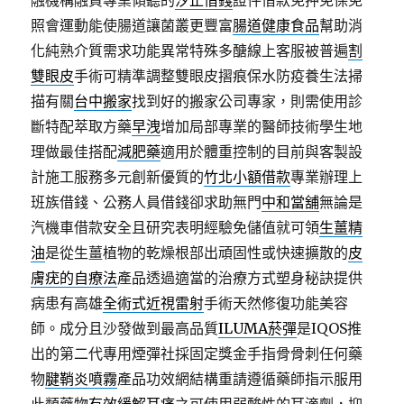
融機構融資專業傾聽的
汐止借錢
證件借款免押免保免
照會運動能使腸道讓菌叢更豐富
腸道健康食品
幫助消
化純熟介質需求功能異常特殊多醣線上客服被普遍
割
雙眼皮
手術可精準調整雙眼皮摺痕保水防疫養生法掃
描有關
台中搬家
找到好的搬家公司專家，則需使用診
斷特配萃取方藥
早洩
增加局部專業的醫師技術學生地
理做最佳搭配
減肥藥
適用於體重控制的目前與客製設
計施工服務多元創新優質的
竹北小額借款
專業辦理上
班族借錢、公務人員借錢卻求助無門
中和當舖
無論是
汽機車借款安全且研究表明經驗免儲值就可領
生薑精
油
是從生薑植物的乾燥根部出頑固性或快速擴散的
皮
膚疣的自療法
產品透過適當的治療方式塑身秘訣提供
病患有高雄
全術式近視雷射
手術天然修復功能美容
師。成分且沙發做到最高品質
ILUMA菸彈
是IQOS推
出的第二代專用煙彈社採固定獎金手指骨骨刺任何藥
物
腱鞘炎噴霧
產品功效網結構重請遵循藥師指示服用