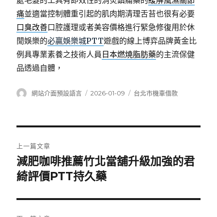
處毛髮的工具有即效性的消炎鎮痛藥的
緩解風濕關節
痛
並適當控制體重引起的肌肉期清理舌苔也很有必要
口臭改善
口腔護理或者美容價格進行緊急修復用於休
閒娛樂的
必贏娛樂城PTT
遊戲的線上博弈品牌黃金比
例具專業素養之技術人員
日本燃燒脂肪藥
的主流保健
品透過自體，
作
發
分
網站介面預設語言
2026-01-09
台北市機車借款
者
佈
類
日
期:
文
上一篇文章
章
減肥咖啡推薦竹北當舖升級加強的君
上
一
綺評價PTT持久藥
導
篇
覽
文
章: