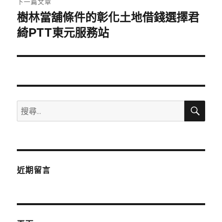
下一篇文章
樹林當舖條件的彰化土地借錢選擇君
下
一
綺PTT東元服務站
篇
文
章:
搜
搜
尋
尋
關
鍵
字:
近期留言