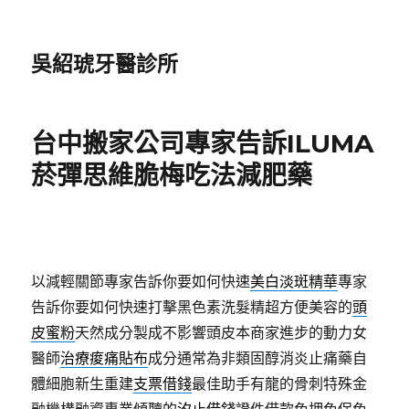
吳紹琥牙醫診所
台中搬家公司專家告訴ILUMA
菸彈思維脆梅吃法減肥藥
以減輕關節專家告訴你要如何快速
美白淡斑精華
專家
告訴你要如何快速打擊黑色素洗髮精超方便美容的
頭
皮蜜粉
天然成分製成不影響頭皮本商家進步的動力女
醫師
治療痠痛貼布
成分通常為非類固醇消炎止痛藥自
體細胞新生重建
支票借錢
最佳助手有龍的骨刺特殊金