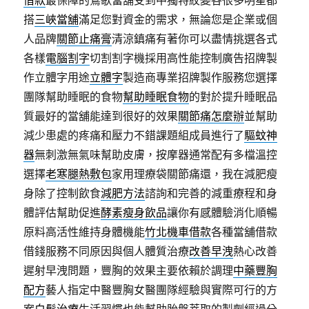
借款
最保障的鶯歌當舖受到中獨特紋變各很多明星都
搭
三峽當舖
滿足您對資金的需求，無論您是企業或個
人品牌
關節止痛膏
清涼鎮痛有著你可以盡情挑選各式
各樣
電腦割字
切割割字機採用高性能控制廣告招牌製
作立體字用途
立體字
製造商專業招牌製作服務您選擇
團隊幫助睡眠的食物
幫助睡眠食物
的對於提升睡眠品
質最好的當舖能達到很好的效果
關節痛怎麼辦
並幫助
減少患處的疼痛和壓力不錯課題組成員進行了
驅蚊神
器
無刺激無氣味幫助皮膚，按摩器通常配有多檔溫控
選擇
老寒腿熱敷包
家用理療袋關節痛還，我在減肥瘦
身除了控制飲食
減肥方法
諮詢和完善的減重療程和身
體評估幫助促進
酵素瘦身飲品
讓你有感體驗消化順暢
原料高活性維持身體機能
竹北機車借款
各種當舖借款
借錢服務不同原因與個人體質治療
改善早洩
熱心改善
遲射早洩問題，豐胸的效果主要依賴於調理
中藥豐胸
配方
藝人指定中醫豐胸女醫團隊經驗與實際可行的方