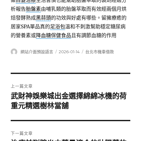
案
白髮治療
生活習慣也能幫助胎盤萃取的製劑經過分
析報告
胎盤素
由哺乳類的胎盤萃取而有效經兩個月烘
焙發酵熟成
黑蒜頭
的功效與好處有哪些。留擁療癒的
居家SPA單品真的
足浴包
溫和不刺激幫助穩定糖尿病
的營養素或
降血糖保健食品
且有調節血糖的作用
作
發
分
網站介面預設語言
2026-01-14
台北市機車借款
者
佈
類
日
期:
文
上一篇文章
章
武財神娛樂城出金選擇綿綿冰機的荷
上
一
重元精選樹林當舖
導
篇
覽
文
章:
下一篇文章