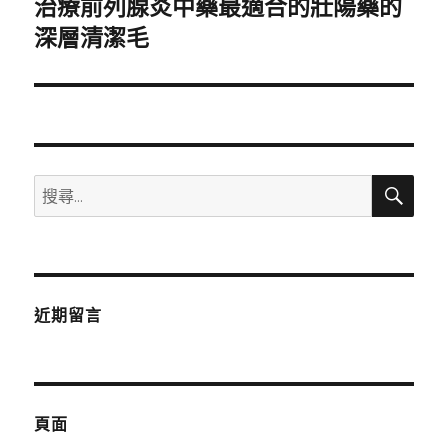
治療前列腺炎中藥最適合的壯陽藥的
下
一
深層清潔毛
篇
文
章:
搜
搜
尋
尋
關
鍵
字:
近期留言
頁面