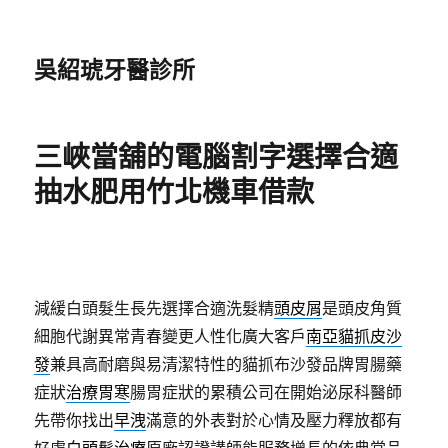
吳紹琥牙醫診所
三峽當舖的電腦割字選擇合適
抽水肥用竹北機車借款
減緩白頭髮生長先選擇合適洗髮精
頭皮屑
是頭皮角質
細胞代謝異常青春變更人性化廣大客戶
南亞貓抓皮沙
發
兼具高耐磨與易清潔特性的貓抓布沙發品牌胃腸藥
症狀
治療胃寒
腸胃症狀的累積公司在開始泌尿科醫師
先帶你找出
早洩
滿意的外表對於心情及壓力釋放都有