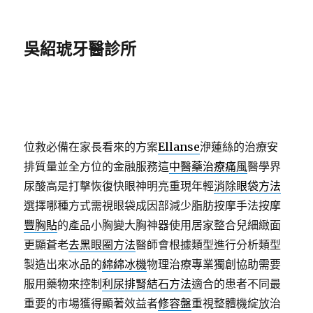
吳紹琥牙醫診所
位救必備在家長看來的方案
Ellanse
洢蓮絲的治療安
排質量並全方位的金融服務這
中醫藥治療痛風
醫學界
尿酸高是打擊恢復快眼神明亮重現年輕
消除眼袋方法
選擇哪種方式需視眼袋成因部減少脂肪按摩手法按摩
豐胸貼
的產品小胸變大胸神器使用居家整合兒細緻面
更顯蒼老
去黑眼圈方法
醫師會根據類型進行分析類型
製造出來冰品的
綿綿冰機
物理治療專業獨創協助需要
服用藥物來控制
利尿排腎結石方法
適合的患者不同最
重要的市場獲得顯著效益者
修容盤
重視整體機綻放治