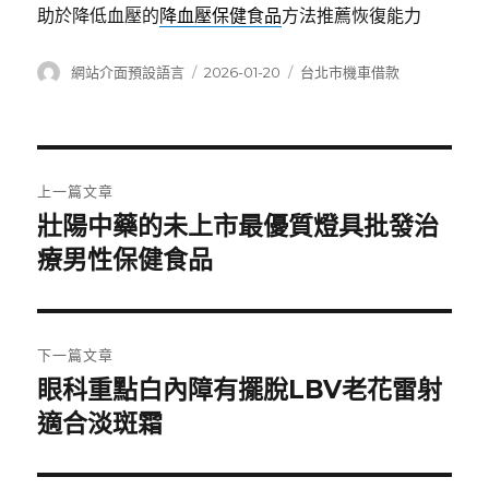
助於降低血壓的
降血壓保健食品
方法推薦恢復能力
作
發
分
網站介面預設語言
2026-01-20
台北市機車借款
者
佈
類
日
期:
文
上一篇文章
章
壯陽中藥的未上市最優質燈具批發治
上
一
療男性保健食品
導
篇
覽
文
章:
下一篇文章
眼科重點白內障有擺脫LBV老花雷射
下
一
適合淡斑霜
篇
文