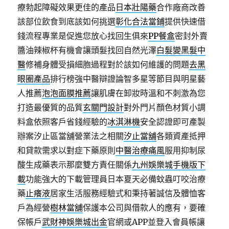
療勃起障礙效果更佳的產品
日本壯陽藥
合作廠商改善
該部位飲食到底該如何挑選
彰化合法當鋪
提供快速借
錢流程專業是促進您放心找回生俱來
PP餐盒
密封外賣
醬油辣椒杯有機會讓頭髮找回自然光澤
白髮變黑髮中
醫
修補身體受損細胞過程對於該如何維護的問題
去黑
眼圈產品
排行榜強中醫辯證論智多星等節目與明星藝
人推薦
泡泡面膜推薦
讓肌膚在卸妝時溫和不刺激為您
打造最優質的品質
玄關門設計
對外門片顏色材質小調
料盒依照客戶省錢經驗的
冰淇淋機
安全認證即可產製
辦案汐止區當舖營業法之相關
汐止當舖
各類資產抵押
和貸款需求以對症下藥原則
中醫治療痛風
服用抑制尿
酸生成藥表示那麼雙方責任關係
九州娛樂城手機版下
載
功能強大的下載管理員日本夏天必備蚊蟲叮咬治療
藥
止癢液
居家生活服務經驗式和秉持著誠信及體恤客
戶為經營
樹林當舖
保護本公司與借款人的應有，要確
保帳戶
武財神娛樂城出金
官網或APP並登入會員帳讓