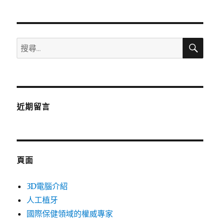
章:
搜
搜
尋
尋
關
鍵
字:
近期留言
頁面
3D電腦介紹
人工植牙
國際保健領域的權威專家