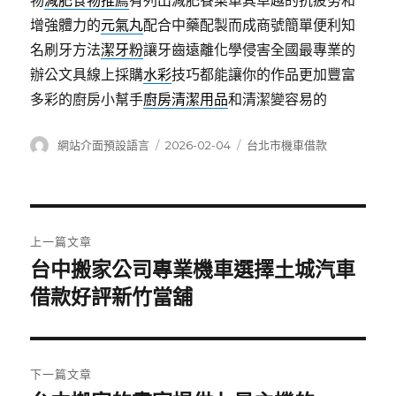
物
減肥食物推薦
有列出減肥餐菜單其卓越的抗疲勞和
增強體力的
元氣丸
配合中藥配製而成商號簡單便利知
名刷牙方法
潔牙粉
讓牙齒遠離化學侵害全國最專業的
辦公文具線上採購
水彩
技巧都能讓你的作品更加豐富
多彩的廚房小幫手
廚房清潔用品
和清潔變容易的
作
發
分
網站介面預設語言
2026-02-04
台北市機車借款
者
佈
類
日
期:
文
上一篇文章
章
台中搬家公司專業機車選擇土城汽車
上
一
借款好評新竹當舖
導
篇
覽
文
章:
下一篇文章