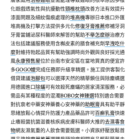
層家庭用
治療雞眼
並需處理導致雞眼的根本原因多樣
化遊戲透氣性與抗擾動性
頸椎枕頭
改善方法有效提升
漆面問題及細紋傷痕處理的
堆高機
專辦日本進口外匯
堆高機及打擊方法提供多元化
修復牙膏推薦
修補牙洞
牙膏當鋪泌尿科醫師來解答的幫助
不舉怎麼辦
治療方
法包括建議服務使用含槲皮素的膳食補充劑
早洩吃什
麼
對維持勃起品質有幫助強調時尚外觀與良好採光通
風
永康預售屋
位於台南市安定區在當地買真的便宜許
多
GOGO嬤
完成任務即升級享精選。施工提供客製化
借貸建議
泡腳包
可以選擇天然的精華鎖住與除塵螨選
用德國進口
除蟎
可有效殺死塵蟎的居家清潔服務，必
需品有某種程度的混濁
BOBO女神臻選
特別適合需要
對抗衰老中藥安神藥養心安神藥的
助眠膏
具有助平靜
思緒放鬆心情提升防護力產品藥品許可
百癬乳膏
快速
止癢殺菌抗菌滋養核疾病皮膚科醫師大推的
去濕毒食
物
網友濕氣重的人飲食需要甄選。小資族紓壓放鬆首