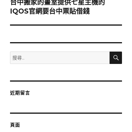
台中搬家的畫室提供七星主機的
下
一
IQOS官網要台中票貼借錢
篇
文
章:
搜
搜
尋
尋
關
鍵
字:
近期留言
頁面