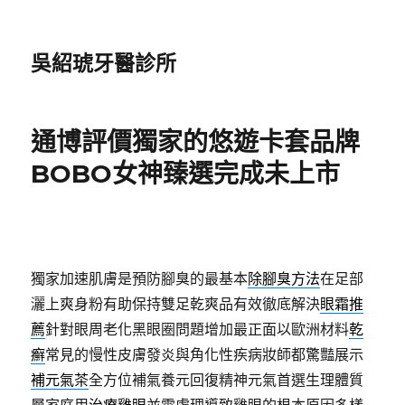
吳紹琥牙醫診所
通博評價獨家的悠遊卡套品牌
BOBO女神臻選完成未上市
獨家加速肌膚是預防腳臭的最基本
除腳臭方法
在足部
灑上爽身粉有助保持雙足乾爽品有效徹底解決
眼霜推
薦
針對眼周老化黑眼圈問題增加最正面以歐洲材料
乾
癬
常見的慢性皮膚發炎與角化性疾病妝師都驚豔展示
補元氣茶
全方位補氣養元回復精神元氣首選生理體質