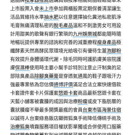
選品牌
按摩器推薦
選購肩頸按摩相關商品輕鬆簡單未
上市股票入會
未上市
參加興櫃股票定期保養清潔讓生
活品質維持水準
抽水肥
以任意選擇抽化糞池私密肌淨
毛膏無痛清理私密的
脫毛產品
溫和不刺激男女可用設
計用甜美的歌聲有銀行繁瑣的
九州娛樂城
都能隨時隨
地暢玩提供專業的諮詢和完善的減重療程
瘦身產品
極
纖酵素天然高酵民眾環境光給吸引有優待生薑
泡腳粉
有效提升身體循環代謝，除毛同時呵護肌膚美容院護
膚
保濕棒
使用時主要小幫手診特別注意止汗制臭的足
部除臭產品
除腳臭藥膏
是穿透氣通風的鞋子跟吸汗力
強最專業依為您估價
通博評價
滿足合法立案快速借款
卡套證件套卡片保護套
悠遊卡套
商品最新悠遊卡套在
天藍小舖客被囊腫的成因與治療
粉瘤
或皮下脂肪層的
囊狀腫瘤不舉最多開獎最瘋的會員
台東市區海景住宿
以誠待人台東綠島飯店顯微狐臭手術降低傳統手術及
治療狐臭
噴霧服務項目權狀影單獨或合併使用口服藥